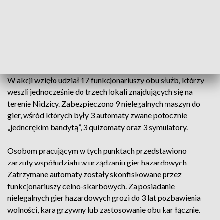
W piątek, 15 grudnia funkcjonariusze Urzędu Celno-
Skarbowego wraz z nidzickimi kryminalnymi przeprowadzili
działania kontrolne na terenie Nidzicy. Ich głównym celem
było zlikwidowanie nielegalnie działających automatów do
gier.
W akcji wzięło udział 17 funkcjonariuszy obu służb, którzy
weszli jednocześnie do trzech lokali znajdujących się na
terenie Nidzicy. Zabezpieczono 9 nielegalnych maszyn do
gier, wśród których były 3 automaty zwane potocznie
„jednorękim bandytą”, 3 quizomaty oraz 3 symulatory.
Osobom pracującym w tych punktach przedstawiono
zarzuty współudziału w urządzaniu gier hazardowych.
Zatrzymane automaty zostały skonfiskowane przez
funkcjonariuszy celno-skarbowych. Za posiadanie
nielegalnych gier hazardowych grozi do 3 lat pozbawienia
wolności, kara grzywny lub zastosowanie obu kar łącznie.