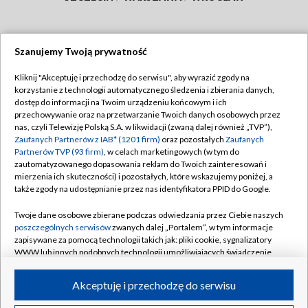
Szanujemy Twoją prywatność
Dołącz do nas:
Kliknij "Akceptuję i przechodzę do serwisu", aby wyrazić zgody na
korzystanie z technologii automatycznego śledzenia i zbierania danych,
TVP
dostęp do informacji na Twoim urządzeniu końcowym i ich
Abonament TVP
przechowywanie oraz na przetwarzanie Twoich danych osobowych przez
Regulamin TVP
nas, czyli Telewizję Polską S.A. w likwidacji (zwaną dalej również „TVP”),
Emisja w TVP
Polityka prywatności
Zaufanych Partnerów z IAB* (1201 firm)
oraz pozostałych
Zaufanych
Partnerów TVP (93 firm)
, w celach marketingowych (w tym do
Centrum informacji TVP
Moje zgody
zautomatyzowanego dopasowania reklam do Twoich zainteresowań i
mierzenia ich skuteczności) i pozostałych, które wskazujemy poniżej, a
Naziemna Telewizja Cyfrowa
Pomoc
także zgody na udostępnianie przez nas identyfikatora PPID do Google.
Sklep TVP
Biuro reklamy
Twoje dane osobowe zbierane podczas odwiedzania przez Ciebie naszych
Rada Programowa
Kontakt
poszczególnych serwisów
zwanych dalej „Portalem”, w tym informacje
zapisywane za pomocą technologii takich jak: pliki cookie, sygnalizatory
System NOS
WWW lub innych podobnych technologii umożliwiających świadczenie
dopasowanych i bezpiecznych usług, personalizację treści oraz reklam,
Informacje o nadawcy
Kanały
udostępnianie funkcji mediów społecznościowych oraz analizowanie
Akceptuję i przechodzę do serwisu
ruchu w Internecie.
Program dla prasy
©2026 Telewizja Polska S.A. w likwidacji