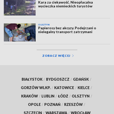
Kara za ciekawość. Nieopłacalna
wycieczka niemieckich turystów
OLSZTYN
Papierosy bez akcyzy. Podejrzani o
nielegalny transport zatrzymani
ZOBACZ WIĘCEJ
BIAŁYSTOK
/
BYDGOSZCZ
/
GDAŃSK
/
GORZÓW WLKP.
/
KATOWICE
/
KIELCE
/
KRAKÓW
/
LUBLIN
/
ŁÓDŹ
/
OLSZTYN
/
OPOLE
/
POZNAŃ
/
RZESZÓW
/
SZCZECIN
/
WARSZAWA
/
WROCŁAW