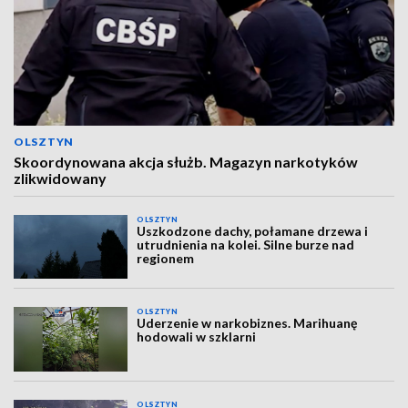
OLSZTYN
Skoordynowana akcja służb. Magazyn narkotyków
zlikwidowany
OLSZTYN
Uszkodzone dachy, połamane drzewa i
utrudnienia na kolei. Silne burze nad
regionem
OLSZTYN
Uderzenie w narkobiznes. Marihuanę
hodowali w szklarni
OLSZTYN