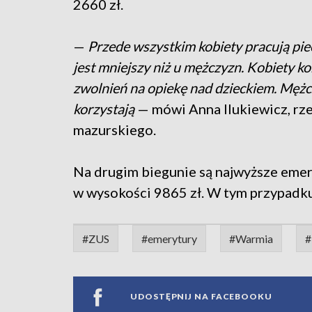
2660 zł.
—
Przede wszystkim kobiety pracują piec 
jest mniejszy niż u mężczyzn. Kobiety kor
zwolnień na opiekę nad dzieckiem. Mężcz
korzystają
— mówi Anna Ilukiewicz, r
mazurskiego.
Na drugim biegunie są najwyższe emer
w wysokości 9865 zł. W tym przypadku
#ZUS
#emerytury
#Warmia
#
UDOSTĘPNIJ NA FACEBOOKU