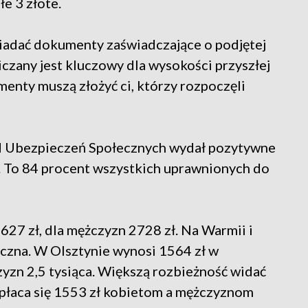
łe 3 złote.
siadać dokumenty zaświadczające o podjętej
iczany jest kluczowy dla wysokości przyszłej
enty muszą złożyć ci, którzy rozpoczęli
ad Ubezpieczeń Społecznych wydał pozytywne
. To 84 procent wszystkich uprawnionych do
627 zł, dla mężczyzn 2728 zł. Na Warmii i
oczna. W Olsztynie wynosi 1564 zł w
yzn 2,5 tysiąca. Większą rozbieżność widać
ypłaca się 1553 zł kobietom a mężczyznom