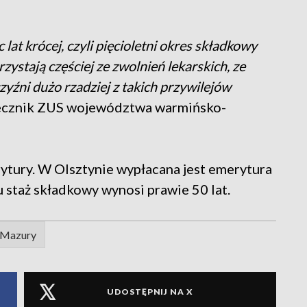
lat krócej, czyli pięcioletni okres składkowy
zystają częściej ze zwolnień lekarskich, ze
yźni dużo rzadziej z takich przywilejów
zecznik ZUS województwa warmińsko-
ytury. W Olsztynie wypłacana jest emerytura
 staż składkowy wynosi prawie 50 lat.
Mazury
UDOSTĘPNIJ NA X