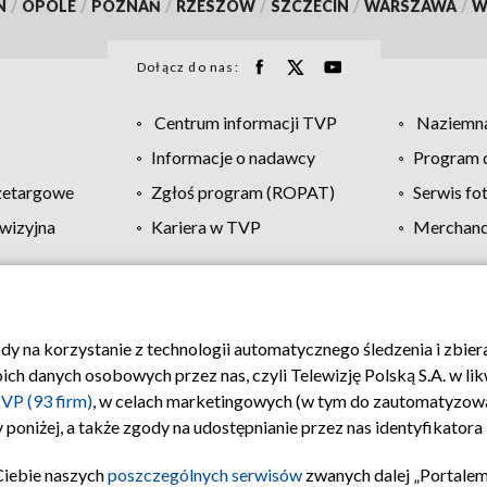
N
/
OPOLE
/
POZNAŃ
/
RZESZÓW
/
SZCZECIN
/
WARSZAWA
/
W
Dołącz do nas:
Centrum informacji TVP
Naziemna
Informacje o nadawcy
Program d
zetargowe
Zgłoś program (ROPAT)
Serwis fo
wizyjna
Kariera w TVP
Merchandi
Polityka prywatności
Moje zgody
Pomoc
Biuro re
ody na korzystanie z technologii automatycznego śledzenia i zbie
 danych osobowych przez nas, czyli Telewizję Polską S.A. w likw
VP (93 firm)
, w celach marketingowych (w tym do zautomatyzow
 poniżej, a także zgody na udostępnianie przez nas identyfikator
Ciebie naszych
poszczególnych serwisów
zwanych dalej „Portalem