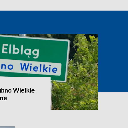
ubno Wielkie
zne