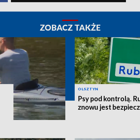
ZOBACZ TAKŻE
OLSZTYN
Psy pod kontrolą. R
znowu jest bezpiec