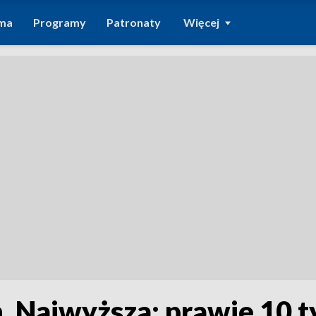
ma
Programy
Patronaty
Więcej
Najwyższa: prawie 10 tys