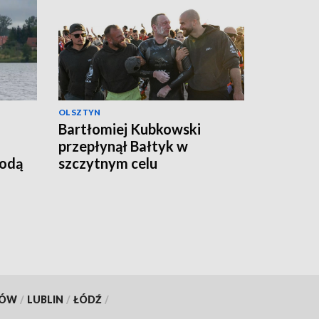
OLSZTYN
Bartłomiej Kubkowski
przepłynął Bałtyk w
godą
szczytnym celu
KÓW
/
LUBLIN
/
ŁÓDŹ
/