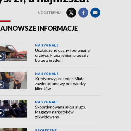
UDOSTĘPNIJ:
AJNOWSZE INFORMACJE
NA SYGNALE
Uszkodzone dachy i połamane
drzewa. Przez region przeszły
burze z gradem
NA SYGNALE
Kredytowy proceder. Miała
zawierać umowy bez wiedzy
klientów
NA SYGNALE
Skoordynowana akcja służb.
Magazyn narkotyków
zlikwidowany
SPOŁECZNE