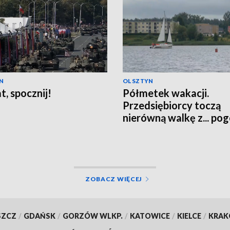
N
OLSZTYN
t, spocznij!
Półmetek wakacji.
Przedsiębiorcy toczą
nierówną walkę z... po
ZOBACZ WIĘCEJ
SZCZ
/
GDAŃSK
/
GORZÓW WLKP.
/
KATOWICE
/
KIELCE
/
KRA