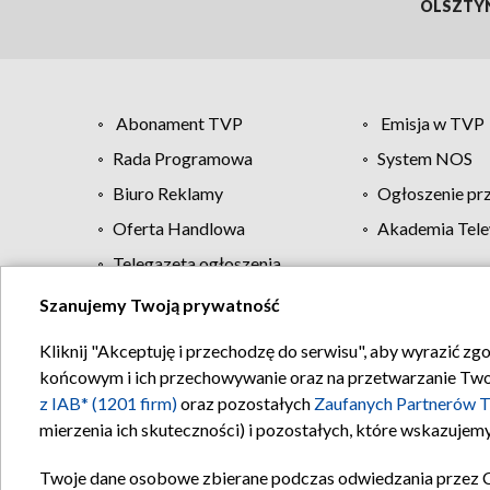
OLSZTY
Abonament TVP
Emisja w TVP
Rada Programowa
System NOS
Biuro Reklamy
Ogłoszenie pr
Oferta Handlowa
Akademia Tele
Telegazeta ogłoszenia
Szanujemy Twoją prywatność
Regulamin TVP
Kliknij "Akceptuję i przechodzę do serwisu", aby wyrazić zg
końcowym i ich przechowywanie oraz na przetwarzanie Twoich
z IAB* (1201 firm)
oraz pozostałych
Zaufanych Partnerów T
mierzenia ich skuteczności) i pozostałych, które wskazujemy
Twoje dane osobowe zbierane podczas odwiedzania przez 