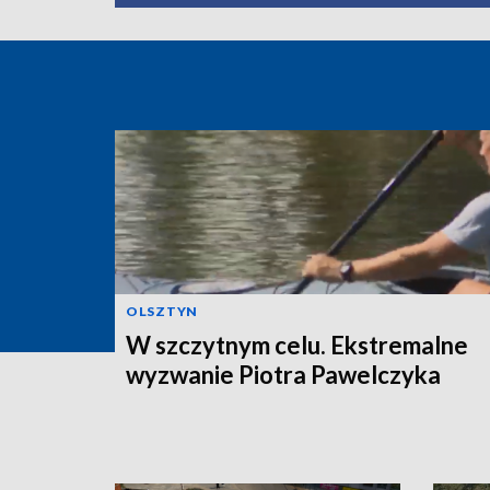
OLSZTYN
W szczytnym celu. Ekstremalne
wyzwanie Piotra Pawelczyka