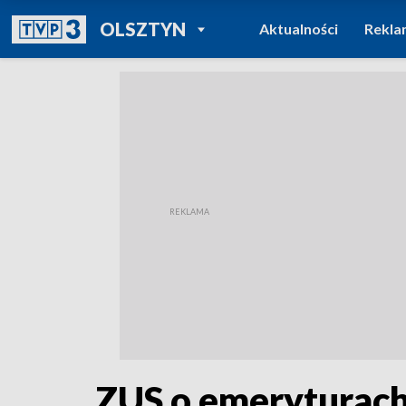
POWRÓT DO
OLSZTYN
Aktualności
Rekla
TVP REGIONY
ZUS o emeryturach. 