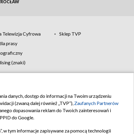
ROCŁAW
 Telewizja Cyfrowa
Sklep TVP
la prasy
tograficzny
sing (znaki)
klamy
Kontakt
rania danych, dostęp do informacji na Twoim urządzeniu
idacji (zwaną dalej również „TVP”),
Zaufanych Partnerów
anego dopasowania reklam do Twoich zainteresowań i
a PPID do Google.
”, w tym informacje zapisywane za pomocą technologii