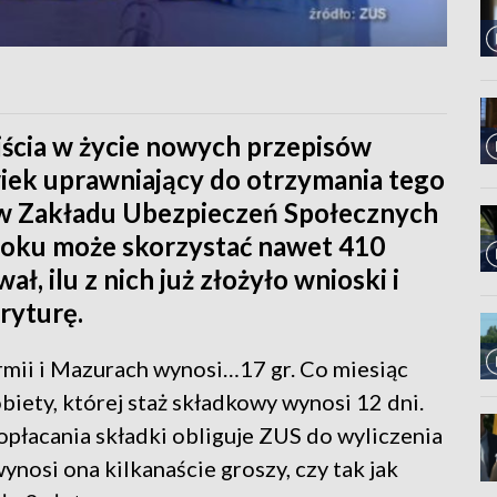
jścia w życie nowych przepisów
wiek uprawniający do otrzymania tego
w Zakładu Ubezpieczeń Społecznych
roku może skorzystać nawet 410
, ilu z nich już złożyło wnioski i
ryturę.
mii i Mazurach wynosi…17 gr. Co miesiąc
iety, której staż składkowy wynosi 12 dni.
płacania składki obliguje ZUS do wyliczenia
ynosi ona kilkanaście groszy, czy tak jak