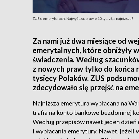
ZUS o emeryturach. Najwyższa: prawie 10 tys. zł, a najniższa?
Za nami już dwa miesiące od we
emerytalnych, które obniżyły 
świadczenia. Według szacunkó
z nowych praw tylko do końca 
tysięcy Polaków. ZUS podsumował
zdecydowało się przejść na eme
Najniższa emerytura wypłacana na War
trafia na konto bankowe bezdomnej kob
Według przepisów nawet jeden dzień o
i wypłacania emerytury. Nawet, jeżeli w