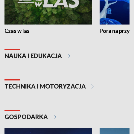
Czas w las
Pora na przyr
NAUKA I EDUKACJA
TECHNIKA I MOTORYZACJA
GOSPODARKA