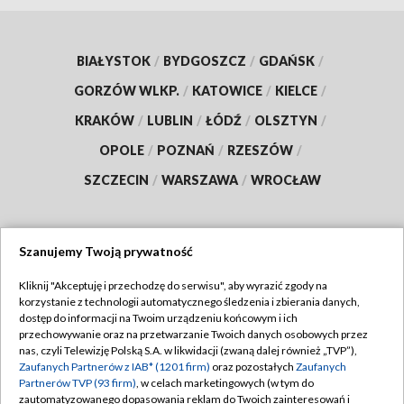
BIAŁYSTOK
/
BYDGOSZCZ
/
GDAŃSK
/
GORZÓW WLKP.
/
KATOWICE
/
KIELCE
/
KRAKÓW
/
LUBLIN
/
ŁÓDŹ
/
OLSZTYN
/
OPOLE
/
POZNAŃ
/
RZESZÓW
/
SZCZECIN
/
WARSZAWA
/
WROCŁAW
Szanujemy Twoją prywatność
Dołącz do nas:
Kliknij "Akceptuję i przechodzę do serwisu", aby wyrazić zgody na
korzystanie z technologii automatycznego śledzenia i zbierania danych,
TVP
dostęp do informacji na Twoim urządzeniu końcowym i ich
Abonament TVP
przechowywanie oraz na przetwarzanie Twoich danych osobowych przez
Regulamin TVP
nas, czyli Telewizję Polską S.A. w likwidacji (zwaną dalej również „TVP”),
Emisja w TVP
Zaufanych Partnerów z IAB* (1201 firm)
oraz pozostałych
Zaufanych
Polityka prywatności
Partnerów TVP (93 firm)
, w celach marketingowych (w tym do
Centrum informacji TVP
Moje zgody
zautomatyzowanego dopasowania reklam do Twoich zainteresowań i