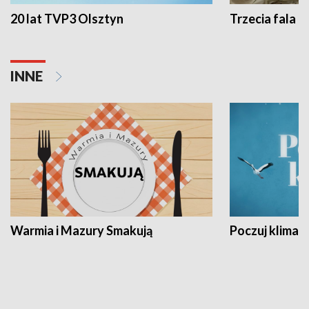
20 lat TVP3 Olsztyn
Trzecia fala -
INNE
Warmia i Mazury Smakują
Poczuj klimat