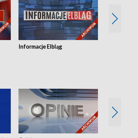
Informacje Elbląg
Wstaje nowy