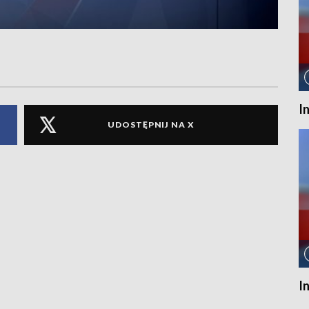
I
UDOSTĘPNIJ NA X
I