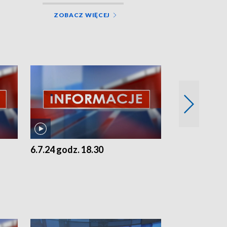
ZOBACZ WIĘCEJ
6.7.24 godz. 18.30
5.7.24 godz. 