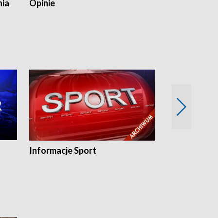
nia
Opinie
Opinie Elblą
Informacje Sport
Flesz sport