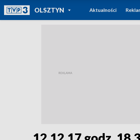
POWRÓT DO
OLSZTYN
Aktualności
Rekla
TVP REGIONY
12.12.17 godz. 18.