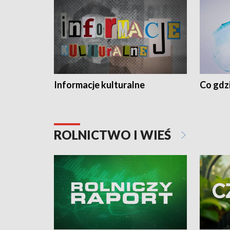
Informacje kulturalne
Co gdzi
ROLNICTWO I WIEŚ