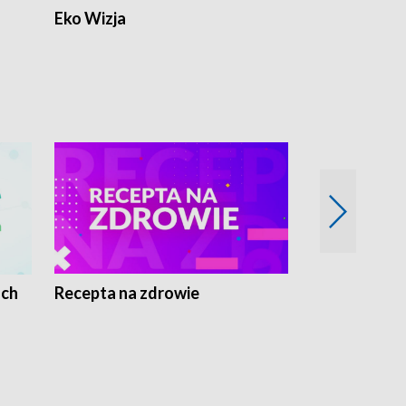
Eko Wizja
ach
Recepta na zdrowie
Wybieram z