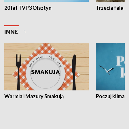
20 lat TVP3 Olsztyn
Trzecia fala -
INNE
Warmia i Mazury Smakują
Poczuj klimat