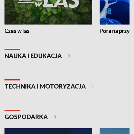
Czas w las
Pora na przyr
NAUKA I EDUKACJA
TECHNIKA I MOTORYZACJA
GOSPODARKA