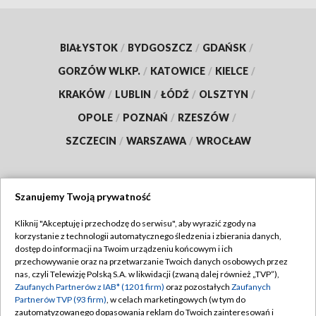
BIAŁYSTOK
/
BYDGOSZCZ
/
GDAŃSK
/
GORZÓW WLKP.
/
KATOWICE
/
KIELCE
/
KRAKÓW
/
LUBLIN
/
ŁÓDŹ
/
OLSZTYN
/
OPOLE
/
POZNAŃ
/
RZESZÓW
/
SZCZECIN
/
WARSZAWA
/
WROCŁAW
Szanujemy Twoją prywatność
Dołącz do nas:
Kliknij "Akceptuję i przechodzę do serwisu", aby wyrazić zgody na
korzystanie z technologii automatycznego śledzenia i zbierania danych,
TVP
dostęp do informacji na Twoim urządzeniu końcowym i ich
Abonament TVP
przechowywanie oraz na przetwarzanie Twoich danych osobowych przez
Regulamin TVP
nas, czyli Telewizję Polską S.A. w likwidacji (zwaną dalej również „TVP”),
Emisja w TVP
Zaufanych Partnerów z IAB* (1201 firm)
oraz pozostałych
Zaufanych
Polityka prywatności
Partnerów TVP (93 firm)
, w celach marketingowych (w tym do
Centrum informacji TVP
Moje zgody
zautomatyzowanego dopasowania reklam do Twoich zainteresowań i