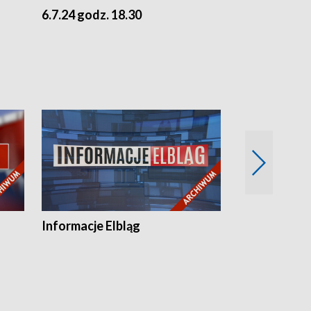
6.7.24 godz. 18.30
5.7.24 godz. 
Informacje Elbląg
Wstaje nowy