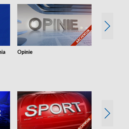
nia
Opinie
Opinie Elblą