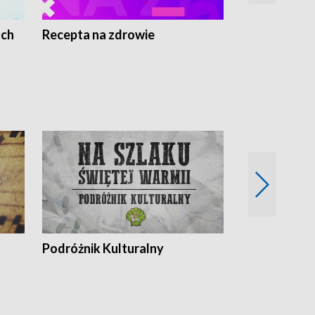
ach
Recepta na zdrowie
Wybieram z
Podróżnik Kulturalny
Okolice Szla