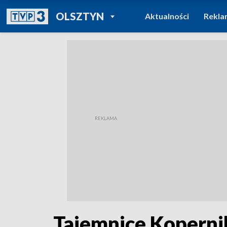
POWRÓT DO
OLSZTYN
Aktualności
Rekla
TVP REGIONY
Tajemnice Kopernik