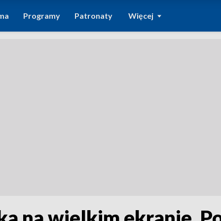
ma
Programy
Patronaty
Więcej
a na wielkim ekranie. Po