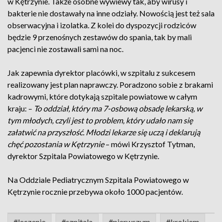
w Kętrzynie. Także osobne wywiewy tak, aby wirusy i
bakterie nie dostawały na inne odziały. Nowością jest też sala
obserwacyjna i izolatka. Z kolei do dyspozycji rodziców
będzie 9 przenośnych zestawów do spania, tak by mali
pacjenci nie zostawali sami na noc.
Jak zapewnia dyrektor placówki, w szpitalu z sukcesem
realizowany jest plan naprawczy. Poradzono sobie z brakami
kadrowymi, które dotykają szpitale powiatowe w całym
kraju: –
To oddział, który ma 7-osbową obsadę lekarską, w
tym młodych, czyli jest to problem, który udało nam się
załatwić na przyszłość. Młodzi lekarze się uczą i deklarują
chęć pozostania w Kętrzynie
– mówi Krzysztof Tytman,
dyrektor Szpitala Powiatowego w Kętrzynie.
Na Oddziale Pediatrycznym Szpitala Powiatowego w
Kętrzynie rocznie przebywa około 1000 pacjentów.
#leczenie
#szpitala
#pierwszym
#krokiem