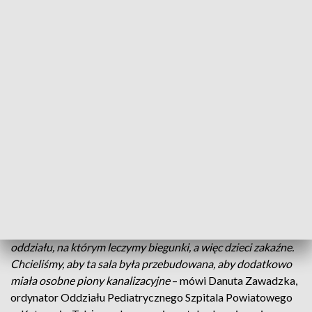
szpitala oraz samorządowcy, przez lata placówka była
niedofinansowana.
–
Bardzo niewiele robiono przez ostatnie lat. Najgorsze było
to zaniechanie, bo moim zdaniem bylibyśmy znacznie dalej
niż jesteśmy dzisiaj. Ale nie patrzymy do tyłu, tylko do przodu
– mówi Ryszard Niedziółka, starosta powiatu kętrzyńskiego.
Przez ostatnie 3 lata powiat na modernizację placówki
przeznaczył 5,5 mln złotych. Ostatnia z tych inwestycji to
Oddział Pediatryczny na 20 łóżek, którego modernizacja
kosztowała ponad 800 tys. złotych.
–
Największą potrzebą w naszym oddziale była modernizacja
oddziału, na którym leczymy biegunki, a więc dzieci zakaźne.
Chcieliśmy, aby ta sala była przebudowana, aby dodatkowo
miała osobne piony kanalizacyjne
– mówi Danuta Zawadzka,
ordynator Oddziału Pediatrycznego Szpitala Powiatowego