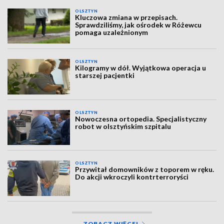
OLSZTYN
Kluczowa zmiana w przepisach.
Sprawdziliśmy, jak ośrodek w Różewcu
pomaga uzależnionym
OLSZTYN
Kilogramy w dół. Wyjątkowa operacja u
starszej pacjentki
OLSZTYN
Nowoczesna ortopedia. Specjalistyczny
robot w olsztyńskim szpitalu
OLSZTYN
Przywitał domowników z toporem w ręku.
Do akcji wkroczyli kontrterroryści
ZOBACZ WIĘCEJ