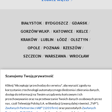
BIAŁYSTOK
/
BYDGOSZCZ
/
GDAŃSK
/
GORZÓW WLKP.
/
KATOWICE
/
KIELCE
/
KRAKÓW
/
LUBLIN
/
ŁÓDŹ
/
OLSZTYN
/
OPOLE
/
POZNAŃ
/
RZESZÓW
/
SZCZECIN
/
WARSZAWA
/
WROCŁAW
Szanujemy Twoją prywatność
Dołącz do nas:
Kliknij "Akceptuję i przechodzę do serwisu", aby wyrazić zgody na
korzystanie z technologii automatycznego śledzenia i zbierania danych,
TVP
dostęp do informacji na Twoim urządzeniu końcowym i ich
Abonament TVP
przechowywanie oraz na przetwarzanie Twoich danych osobowych przez
Regulamin TVP
nas, czyli Telewizję Polską S.A. w likwidacji (zwaną dalej również „TVP”),
Emisja w TVP
Polityka prywatności
Zaufanych Partnerów z IAB* (1201 firm)
oraz pozostałych
Zaufanych