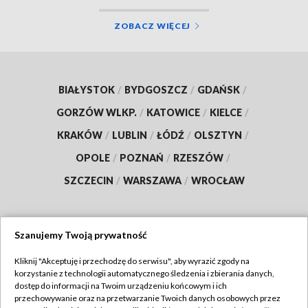
ZOBACZ WIĘCEJ
BIAŁYSTOK
/
BYDGOSZCZ
/
GDAŃSK
/
GORZÓW WLKP.
/
KATOWICE
/
KIELCE
/
KRAKÓW
/
LUBLIN
/
ŁÓDŹ
/
OLSZTYN
/
OPOLE
/
POZNAŃ
/
RZESZÓW
/
SZCZECIN
/
WARSZAWA
/
WROCŁAW
Szanujemy Twoją prywatność
Dołącz do nas:
Kliknij "Akceptuję i przechodzę do serwisu", aby wyrazić zgody na
korzystanie z technologii automatycznego śledzenia i zbierania danych,
TVP
dostęp do informacji na Twoim urządzeniu końcowym i ich
Abonament TVP
przechowywanie oraz na przetwarzanie Twoich danych osobowych przez
Regulamin TVP