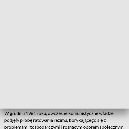
W olsztyńskim Urzędzie Wojewódzkim odbył się wykład,
którego tematem był zmarły 3 lata temu generał Wojciech
Jaruzelski, oficer Ludowego Wojska Polskiego czy działacz
komunistycznej Polskiej Zjednoczonej Partii Robotniczej.
Był członkiem najwyższych władz partyjnych i państwowych
Polskiej Rzeczpospolitej Ludowej.
Historyk Piotr Gontarczyk przyjechał do Olsztyna z
wykładem o generale z okazji zbliżającej się rocznicy
wprowadzenia w Polsce stanu wojennego: –
Każde
wypowiedziane tutaj słowo ma swoje korzenie w źródłach, w
dokumentach. Mówimy więc o efektach badań, a nie jakiegoś
politycznego, emocjonalnego „widzimisię”
– mówi dr Karol
Sacewicz, naczelnik delegatury Instytutu Pamięci Narodowej
w Olsztynie.
W grudniu 1981 roku, ówczesne komunistyczne władze
podjęły próbę ratowania reżimu, borykającego się z
problemami gospodarczymi i rosnącym oporem społecznym.