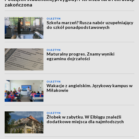
zakończona
OLSZTYN
Szkoła marzeń? Rusza nabór uzupełniający
do szkół ponadpodstawowych
OLSZTYN
Maturalny progres. Znamy wyniki
egzaminu dojrzałości
OLSZTYN
Wakacje z angielskim. Językowy kampus w
Miłakowie
OLSZTYN
Żłobek w zabytku. W Elblągu znaleźli
dodatkowe miejsca dla najmłodszych