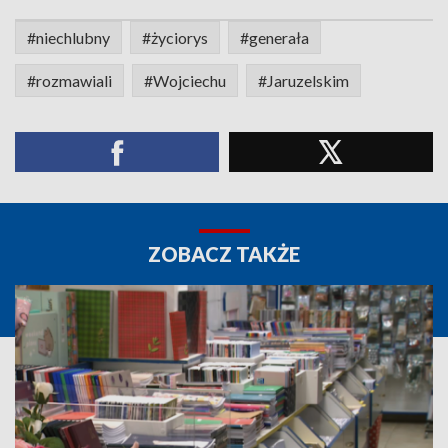
#niechlubny
#życiorys
#generała
#rozmawiali
#Wojciechu
#Jaruzelskim
ZOBACZ TAKŻE