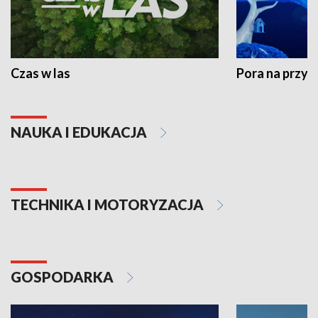
Czas w las
Pora na przyr
NAUKA I EDUKACJA
TECHNIKA I MOTORYZACJA
GOSPODARKA