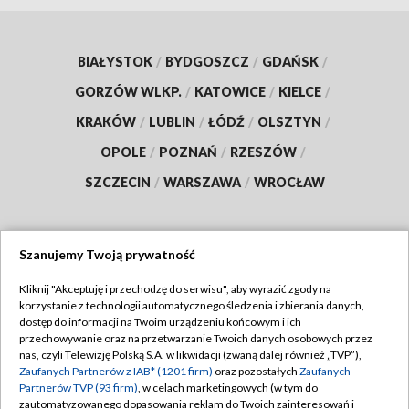
BIAŁYSTOK
/
BYDGOSZCZ
/
GDAŃSK
/
GORZÓW WLKP.
/
KATOWICE
/
KIELCE
/
KRAKÓW
/
LUBLIN
/
ŁÓDŹ
/
OLSZTYN
/
OPOLE
/
POZNAŃ
/
RZESZÓW
/
SZCZECIN
/
WARSZAWA
/
WROCŁAW
Szanujemy Twoją prywatność
Dołącz do nas:
Kliknij "Akceptuję i przechodzę do serwisu", aby wyrazić zgody na
korzystanie z technologii automatycznego śledzenia i zbierania danych,
TVP
dostęp do informacji na Twoim urządzeniu końcowym i ich
Abonament TVP
przechowywanie oraz na przetwarzanie Twoich danych osobowych przez
Regulamin TVP
nas, czyli Telewizję Polską S.A. w likwidacji (zwaną dalej również „TVP”),
Emisja w TVP
Zaufanych Partnerów z IAB* (1201 firm)
oraz pozostałych
Zaufanych
Polityka prywatności
Partnerów TVP (93 firm)
, w celach marketingowych (w tym do
Centrum informacji TVP
Moje zgody
zautomatyzowanego dopasowania reklam do Twoich zainteresowań i