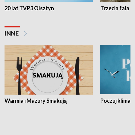
20 lat TVP3 Olsztyn
Trzecia fala -
INNE
Warmia i Mazury Smakują
Poczuj klimat