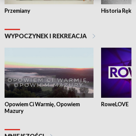
Przemiany
Historia Ręką
WYPOCZYNEK I REKREACJA
Opowiem Ci Warmię, Opowiem
RoweLOVE
Mazury
MNIEJSZOŚCI