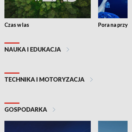
Czas w las
Pora na przyr
NAUKA I EDUKACJA
TECHNIKA I MOTORYZACJA
GOSPODARKA