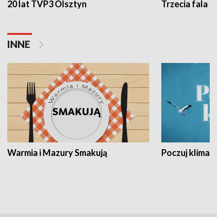
20 lat TVP3 Olsztyn
Trzecia fala -
INNE
Warmia i Mazury Smakują
Poczuj klimat