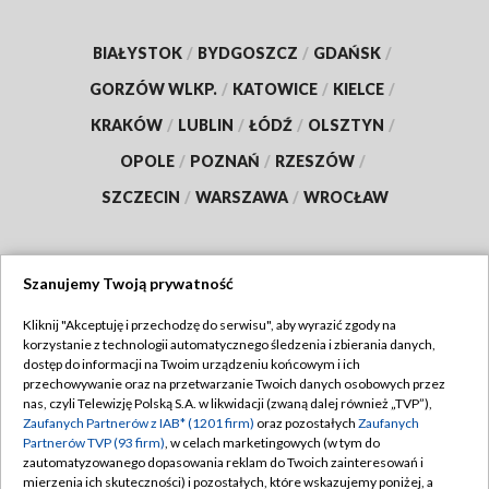
BIAŁYSTOK
/
BYDGOSZCZ
/
GDAŃSK
/
GORZÓW WLKP.
/
KATOWICE
/
KIELCE
/
KRAKÓW
/
LUBLIN
/
ŁÓDŹ
/
OLSZTYN
/
OPOLE
/
POZNAŃ
/
RZESZÓW
/
SZCZECIN
/
WARSZAWA
/
WROCŁAW
Szanujemy Twoją prywatność
Dołącz do nas:
Kliknij "Akceptuję i przechodzę do serwisu", aby wyrazić zgody na
korzystanie z technologii automatycznego śledzenia i zbierania danych,
TVP
dostęp do informacji na Twoim urządzeniu końcowym i ich
Abonament TVP
przechowywanie oraz na przetwarzanie Twoich danych osobowych przez
Regulamin TVP
nas, czyli Telewizję Polską S.A. w likwidacji (zwaną dalej również „TVP”),
Emisja w TVP
Zaufanych Partnerów z IAB* (1201 firm)
oraz pozostałych
Zaufanych
Polityka prywatności
Partnerów TVP (93 firm)
, w celach marketingowych (w tym do
Centrum informacji TVP
Moje zgody
zautomatyzowanego dopasowania reklam do Twoich zainteresowań i
mierzenia ich skuteczności) i pozostałych, które wskazujemy poniżej, a