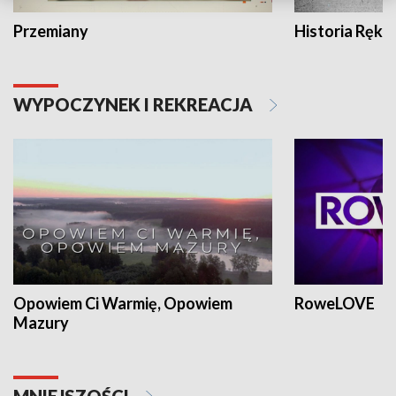
Przemiany
Historia Ręką
WYPOCZYNEK I REKREACJA
Opowiem Ci Warmię, Opowiem
RoweLOVE
Mazury
MNIEJSZOŚCI