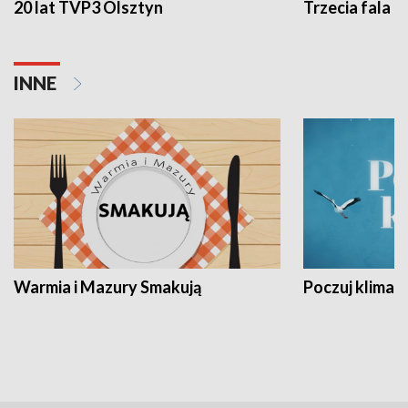
20 lat TVP3 Olsztyn
Trzecia fala -
INNE
Warmia i Mazury Smakują
Poczuj klimat