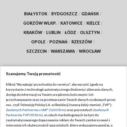
BIAŁYSTOK
/
BYDGOSZCZ
/
GDAŃSK
/
GORZÓW WLKP.
/
KATOWICE
/
KIELCE
/
KRAKÓW
/
LUBLIN
/
ŁÓDŹ
/
OLSZTYN
/
OPOLE
/
POZNAŃ
/
RZESZÓW
/
SZCZECIN
/
WARSZAWA
/
WROCŁAW
Szanujemy Twoją prywatność
Dołącz do nas:
Kliknij "Akceptuję i przechodzę do serwisu", aby wyrazić zgody na
korzystanie z technologii automatycznego śledzenia i zbierania danych,
TVP
dostęp do informacji na Twoim urządzeniu końcowym i ich
Abonament TVP
przechowywanie oraz na przetwarzanie Twoich danych osobowych przez
Regulamin TVP
nas, czyli Telewizję Polską S.A. w likwidacji (zwaną dalej również „TVP”),
Emisja w TVP
Zaufanych Partnerów z IAB* (1201 firm)
oraz pozostałych
Zaufanych
Polityka prywatności
Partnerów TVP (93 firm)
, w celach marketingowych (w tym do
Centrum informacji TVP
Moje zgody
zautomatyzowanego dopasowania reklam do Twoich zainteresowań i
mierzenia ich skuteczności) i pozostałych, które wskazujemy poniżej, a