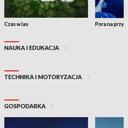
Czas w las
Pora na przyr
NAUKA I EDUKACJA
TECHNIKA I MOTORYZACJA
GOSPODARKA