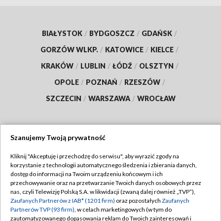
BIAŁYSTOK
/
BYDGOSZCZ
/
GDAŃSK
/
GORZÓW WLKP.
/
KATOWICE
/
KIELCE
/
KRAKÓW
/
LUBLIN
/
ŁÓDŹ
/
OLSZTYN
/
OPOLE
/
POZNAŃ
/
RZESZÓW
/
SZCZECIN
/
WARSZAWA
/
WROCŁAW
Szanujemy Twoją prywatność
Dołącz do nas:
Kliknij "Akceptuję i przechodzę do serwisu", aby wyrazić zgody na
korzystanie z technologii automatycznego śledzenia i zbierania danych,
TVP
dostęp do informacji na Twoim urządzeniu końcowym i ich
Abonament TVP
przechowywanie oraz na przetwarzanie Twoich danych osobowych przez
Regulamin TVP
nas, czyli Telewizję Polską S.A. w likwidacji (zwaną dalej również „TVP”),
Emisja w TVP
Zaufanych Partnerów z IAB* (1201 firm)
oraz pozostałych
Zaufanych
Polityka prywatności
Partnerów TVP (93 firm)
, w celach marketingowych (w tym do
Centrum informacji TVP
Moje zgody
zautomatyzowanego dopasowania reklam do Twoich zainteresowań i