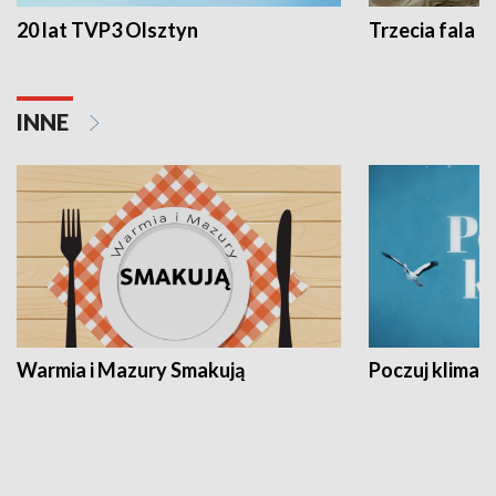
20 lat TVP3 Olsztyn
Trzecia fala -
INNE
Warmia i Mazury Smakują
Poczuj klimat