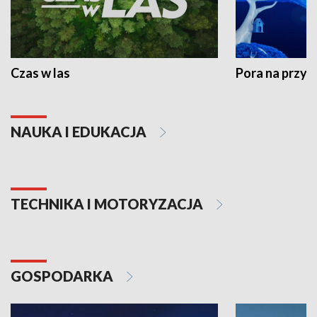
Czas w las
Pora na przyr
NAUKA I EDUKACJA
TECHNIKA I MOTORYZACJA
GOSPODARKA