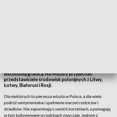
Wigilia Polonusów. Niektórzy po raz pierwszy odwiedzili kraj przodków
Od prawie 20 lat Wspólnota Polska organizuje w
Węgorzewie wigilię dla Polaków mieszkających za
wschodnią granicą. Na Mazury przyjechali
przedstawiciele środowisk polonijnych z Litwy,
Łotwy, Białorusi i Rosji.
Dla niektórych to pierwsza wizyta w Polsce, a dla wielu
podróż sentymentalna i spełnienie marzeń rodziców i
dziadków. Nie zapominają o swoich korzeniach, a pomagają
w tym kultywowane w rodzinach zwyczaje. Jednym z