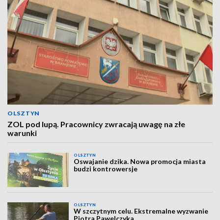
OLSZTYN
ZOL pod lupą. Pracownicy zwracają uwagę na złe
warunki
OLSZTYN
Oswajanie dzika. Nowa promocja miasta
budzi kontrowersje
OLSZTYN
W szczytnym celu. Ekstremalne wyzwanie
Piotra Pawelczyka