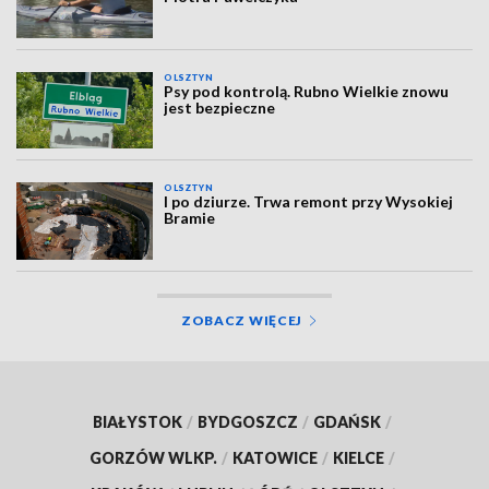
OLSZTYN
Psy pod kontrolą. Rubno Wielkie znowu
jest bezpieczne
OLSZTYN
I po dziurze. Trwa remont przy Wysokiej
Bramie
ZOBACZ WIĘCEJ
BIAŁYSTOK
/
BYDGOSZCZ
/
GDAŃSK
/
GORZÓW WLKP.
/
KATOWICE
/
KIELCE
/