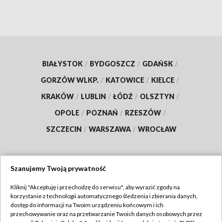
BIAŁYSTOK
/
BYDGOSZCZ
/
GDAŃSK
/
GORZÓW WLKP.
/
KATOWICE
/
KIELCE
/
KRAKÓW
/
LUBLIN
/
ŁÓDŹ
/
OLSZTYN
/
OPOLE
/
POZNAŃ
/
RZESZÓW
/
SZCZECIN
/
WARSZAWA
/
WROCŁAW
Szanujemy Twoją prywatność
Dołącz do nas:
Kliknij "Akceptuję i przechodzę do serwisu", aby wyrazić zgody na
korzystanie z technologii automatycznego śledzenia i zbierania danych,
TVP
dostęp do informacji na Twoim urządzeniu końcowym i ich
Abonament TVP
przechowywanie oraz na przetwarzanie Twoich danych osobowych przez
Regulamin TVP