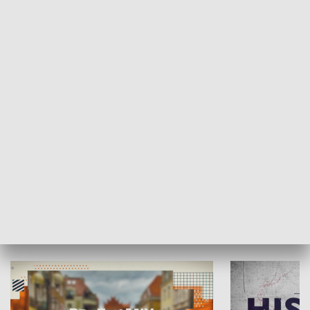
SPOŁECZEŃSTWO
Moje miejsce
Winda region
HISTORIA