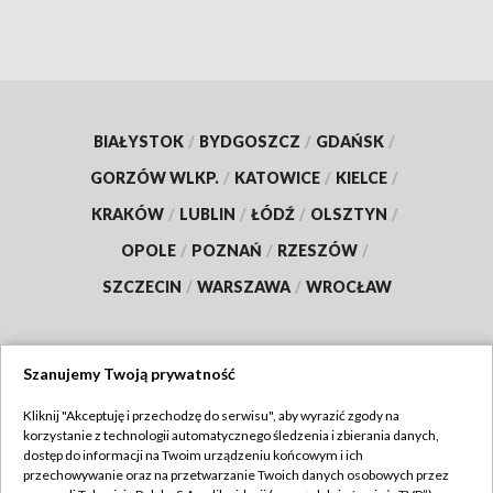
BIAŁYSTOK
/
BYDGOSZCZ
/
GDAŃSK
/
GORZÓW WLKP.
/
KATOWICE
/
KIELCE
/
KRAKÓW
/
LUBLIN
/
ŁÓDŹ
/
OLSZTYN
/
OPOLE
/
POZNAŃ
/
RZESZÓW
/
SZCZECIN
/
WARSZAWA
/
WROCŁAW
Szanujemy Twoją prywatność
Dołącz do nas:
Kliknij "Akceptuję i przechodzę do serwisu", aby wyrazić zgody na
korzystanie z technologii automatycznego śledzenia i zbierania danych,
TVP
dostęp do informacji na Twoim urządzeniu końcowym i ich
Abonament TVP
przechowywanie oraz na przetwarzanie Twoich danych osobowych przez
Regulamin TVP