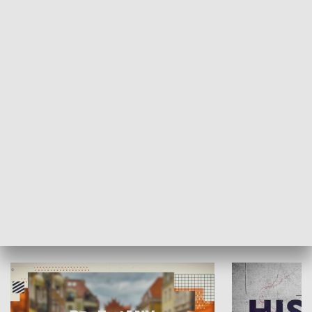
SPOŁECZEŃSTWO
Moje miejsce
Winda region
HISTORIA