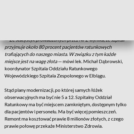
pacjenta. Trafiają tam osoby po udarach, zawałach, czy
różnego rodzaju wypadkach. Latem często po zatruciach, na
przykład dopalaczami, a zimą po zdarzeniach związanych ze
śliskimi chodnikami.
—
Ze statystyk prowadzonych przez NFZ wynika, że szpital
przyjmuje około 80 procent pacjentów ratunkowych
trafiających do naszego miasta. W związku z tym każde
miejsce jest na wagę złota
— mówi lek. Michał Dąbrowski,
koordynator Szpitala Oddziału Ratunkowego
Wojewódzkiego Szpitala Zespolonego w Elblągu.
Stąd plany modernizacji, po której samych łóżek
obserwacyjnych ma być nie 5 a 12. Szpitalny Oddział
Ratunkowy ma być miejscem zamkniętym, dostępnym tylko
dla pacjentów i personelu. Ma być więcej pomieszczeń.
Remont ma kosztować prawie 8 milionów złotych, z czego
prawie połowę przekaże Ministerstwo Zdrowia.