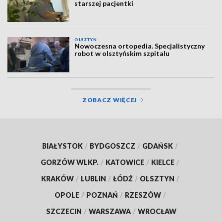
starszej pacjentki
OLSZTYN
Nowoczesna ortopedia. Specjalistyczny
robot w olsztyńskim szpitalu
ZOBACZ WIĘCEJ
BIAŁYSTOK
/
BYDGOSZCZ
/
GDAŃSK
/
GORZÓW WLKP.
/
KATOWICE
/
KIELCE
/
KRAKÓW
/
LUBLIN
/
ŁÓDŹ
/
OLSZTYN
/
OPOLE
/
POZNAŃ
/
RZESZÓW
/
SZCZECIN
/
WARSZAWA
/
WROCŁAW