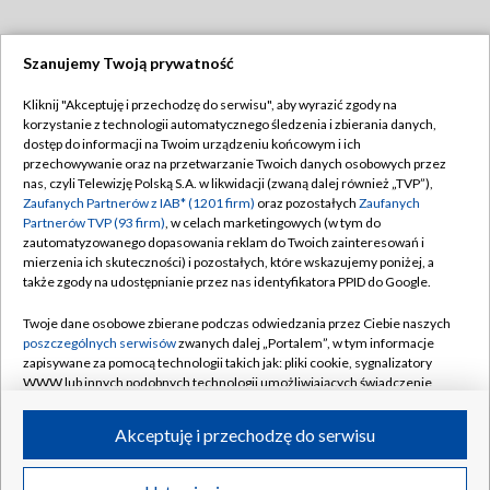
Szanujemy Twoją prywatność
Dołącz do nas:
Kliknij "Akceptuję i przechodzę do serwisu", aby wyrazić zgody na
korzystanie z technologii automatycznego śledzenia i zbierania danych,
TVP
dostęp do informacji na Twoim urządzeniu końcowym i ich
Abonament TVP
przechowywanie oraz na przetwarzanie Twoich danych osobowych przez
Regulamin TVP
nas, czyli Telewizję Polską S.A. w likwidacji (zwaną dalej również „TVP”),
Emisja w TVP
Polityka prywatności
Zaufanych Partnerów z IAB* (1201 firm)
oraz pozostałych
Zaufanych
Partnerów TVP (93 firm)
, w celach marketingowych (w tym do
Centrum informacji TVP
Moje zgody
zautomatyzowanego dopasowania reklam do Twoich zainteresowań i
mierzenia ich skuteczności) i pozostałych, które wskazujemy poniżej, a
Naziemna Telewizja Cyfrowa
Pomoc
także zgody na udostępnianie przez nas identyfikatora PPID do Google.
Sklep TVP
Biuro reklamy
Twoje dane osobowe zbierane podczas odwiedzania przez Ciebie naszych
Rada Programowa
Kontakt
poszczególnych serwisów
zwanych dalej „Portalem”, w tym informacje
zapisywane za pomocą technologii takich jak: pliki cookie, sygnalizatory
System NOS
WWW lub innych podobnych technologii umożliwiających świadczenie
dopasowanych i bezpiecznych usług, personalizację treści oraz reklam,
Informacje o nadawcy
Kanały
udostępnianie funkcji mediów społecznościowych oraz analizowanie
Akceptuję i przechodzę do serwisu
ruchu w Internecie.
Program dla prasy
©2026 Telewizja Polska S.A. w likwidacji
Biuro Reklamy
Twoje dane osobowe zbierane podczas odwiedzania przez Ciebie