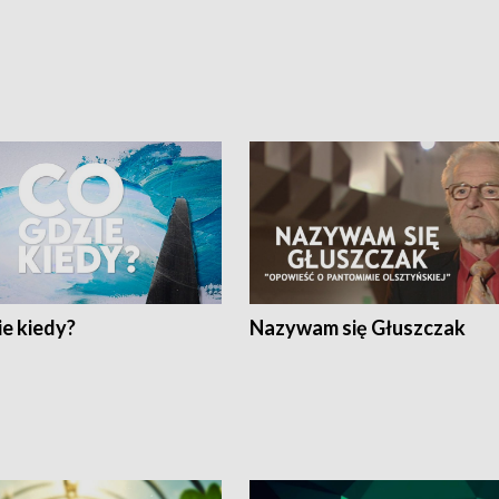
e kiedy?
Nazywam się Głuszczak