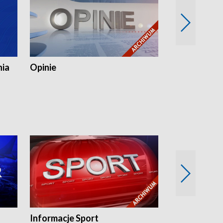
nia
Opinie
Opinie Elblą
Informacje Sport
Flesz sport