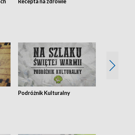
ach
Recepta na zdrowie
Wybieram z
Podróżnik Kulturalny
Okolice Szla