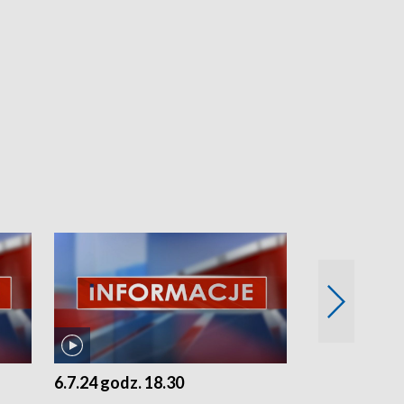
6.7.24 godz. 18.30
5.7.24 godz. 