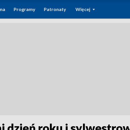
ma
Programy
Patronaty
Więcej
i dzień roku i sylwestro