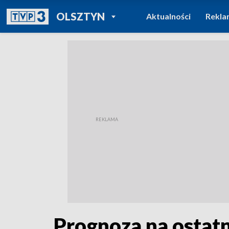
POWRÓT DO
OLSZTYN
Aktualności
Rekla
TVP REGIONY
Prognoza na ostatn