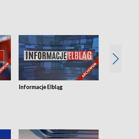
Informacje Elbląg
Wstaje nowy