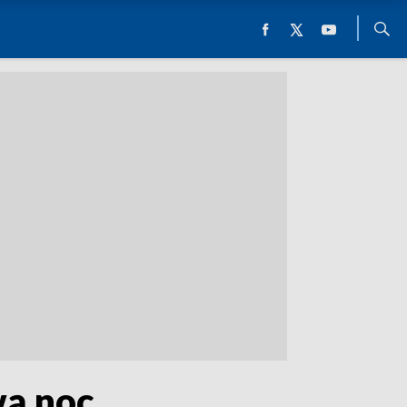
wą noc