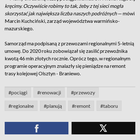
kręcimy. Oczywiście robimy to tak, żeby z tej sieci mogła
skorzystać jak największa liczba naszych podróżnych
— mówi
Marcin Kuchciński, zarząd województwa warmińsko-
mazurskiego.
Samorząd ma podpisaną z przewozami regionalnymi 5-letnią
umowę. Do 2020 roku zobowiązał się zasilić przewoźnika
kwotą 46 mln złotych rocznie. Oprócz tego, w regionalnym
programie operacyjnym znalazły się pieniądze na remont
trasy kolejowej Olsztyn - Braniewo.
#pociągi
#renowacji
#przewozy
#regionalne
#planują
#remont
#taboru