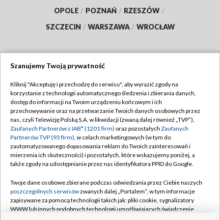
OPOLE
/
POZNAŃ
/
RZESZÓW
/
SZCZECIN
/
WARSZAWA
/
WROCŁAW
Szanujemy Twoją prywatność
Dołącz do nas:
Kliknij "Akceptuję i przechodzę do serwisu", aby wyrazić zgody na
korzystanie z technologii automatycznego śledzenia i zbierania danych,
TVP
dostęp do informacji na Twoim urządzeniu końcowym i ich
Abonament TVP
przechowywanie oraz na przetwarzanie Twoich danych osobowych przez
Regulamin TVP
nas, czyli Telewizję Polską S.A. w likwidacji (zwaną dalej również „TVP”),
Emisja w TVP
Polityka prywatności
Zaufanych Partnerów z IAB* (1201 firm)
oraz pozostałych
Zaufanych
Partnerów TVP (93 firm)
, w celach marketingowych (w tym do
Centrum informacji TVP
Moje zgody
zautomatyzowanego dopasowania reklam do Twoich zainteresowań i
mierzenia ich skuteczności) i pozostałych, które wskazujemy poniżej, a
Naziemna Telewizja Cyfrowa
Pomoc
także zgody na udostępnianie przez nas identyfikatora PPID do Google.
Sklep TVP
Biuro reklamy
Twoje dane osobowe zbierane podczas odwiedzania przez Ciebie naszych
Rada Programowa
Kontakt
poszczególnych serwisów
zwanych dalej „Portalem”, w tym informacje
zapisywane za pomocą technologii takich jak: pliki cookie, sygnalizatory
System NOS
WWW lub innych podobnych technologii umożliwiających świadczenie
dopasowanych i bezpiecznych usług, personalizację treści oraz reklam,