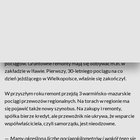
Trakcyjnego i Przewozów w Iławie krążyło widmo likwidacji
oraz groźba zwolnień 180 pracowników, na co dzień
zajmujących się między innymi remontami pociągów. To
jednak jest już przeszłość.
Przewozy regionalne, czyli największy przewoźnik kolejowy
w Polsce, chce w przyszłym roku rozpocząć modernizację
swojego taboru. Na początek odnowionych zostanie 36
pociągów. Gruntowne remonty mają się odbywać m.in. w
zakładzie w Iławie. Pierwszy, 30-letniego pociągu na co
dzień jeżdżącego w Wielkopolsce, właśnie się zakończył.
W przyszłym roku remont przejdą 3 warmińsko-mazurskie
pociągi przewozów regionalnych. Na torach w regionie ma
się pojawić także nowy szynobus. Na zakupy i remonty,
spółka bierze kredyt, ale przewoźnik nie ukrywa, że wsparcie
współwłaściciela, czyli samorządu, jest nieodzowne.
—
Mamy określoną liczbę pociągokilometrów i wokół tego się