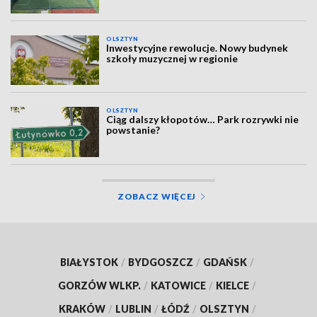
OLSZTYN
Inwestycyjne rewolucje. Nowy budynek
szkoły muzycznej w regionie
OLSZTYN
Ciąg dalszy kłopotów… Park rozrywki nie
powstanie?
ZOBACZ WIĘCEJ
BIAŁYSTOK
/
BYDGOSZCZ
/
GDAŃSK
/
GORZÓW WLKP.
/
KATOWICE
/
KIELCE
/
KRAKÓW
/
LUBLIN
/
ŁÓDŹ
/
OLSZTYN
/