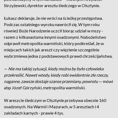
Strzyżewski, dyrektor aresztu śledczego w Olsztynie.
Łukasz deklaruje, że nie wróci na ścieżkę przestępstwa.
Podczas ostatniego wyroku nawrócił się. W tym roku
również Boże Narodzenie uczcił biorąc udział w mszy -
razem z kilkunastoma innymi osadzonymi. Nabożeństwo
odprawił metropolita warmiński, który podkreślał, że w
miejscach takich jak areszt czy więzienie szczególnie
wybrzmiewa jedna z podstawowych prawd chrześcijaństwa.
—
Nie ma takiej sytuacji, kiedy można by było człowieka
przekreślić. Nawet wtedy, kiedy robi ewidentnie złe rzeczy,
naganne, zawsze dostaje szanse przemiany, powrotu
— mówi
abp Józef Górzyński, metropolita warmiński.
W areszcie śledczym w Olsztynie przebywa obecnie 160
osadzonych. Na Warmii i Mazurach, w 5 aresztach i 4
zakładach karnych - prawie 4 tys.