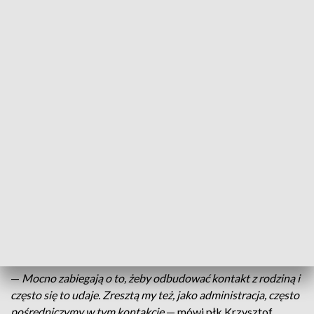
grudnia. W przeddzień świąt Bożego Narodzenia w polskich
więzieniach i aresztach przebywało 71 338 osób. To więcej
niż liczba mieszkańców Ostródy i Iławy razem wziętych.
Niewielka część to aresztanci czekający na finał spraw
sądowych. Resztę stanowią skazani odsiadujący wyroki.
Jedną z takich osób jest Łukasz odpowiedzialny za rozboje,
wyłudzenia czy pobicia. To nie pierwsze jego święta w celi.
Ma 31 lat, a za kratami spędził 11. Jest recydywistą. Do
końca obecnego wyroku pozostał mu rok i 3 miesiące. Mimo
izolacji, stara się utrzymywać kontakt z matką i
rodzeństwem. Łukasz nie jest jedynym osadzonym, który zza
krat próbuje odtworzyć rodzinne więzi. Stąd święta to w
więzieniach i aresztach większa niż zazwyczaj liczba
odwiedzin.
—
Mocno zabiegają o to, żeby odbudować kontakt z rodziną i
często się to udaje. Zresztą my też, jako administracja, często
pośredniczymy w tym kontakcie
— mówi płk Krzysztof