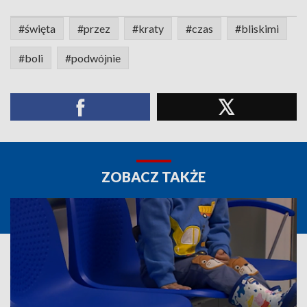
#święta
#przez
#kraty
#czas
#bliskimi
#boli
#podwójnie
ZOBACZ TAKŻE