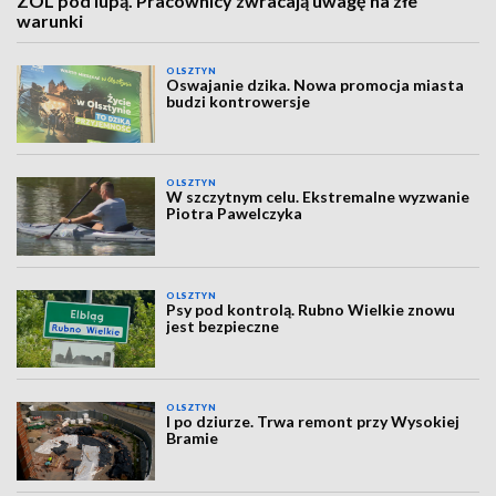
ZOL pod lupą. Pracownicy zwracają uwagę na złe
warunki
OLSZTYN
Oswajanie dzika. Nowa promocja miasta
budzi kontrowersje
OLSZTYN
W szczytnym celu. Ekstremalne wyzwanie
Piotra Pawelczyka
OLSZTYN
Psy pod kontrolą. Rubno Wielkie znowu
jest bezpieczne
OLSZTYN
I po dziurze. Trwa remont przy Wysokiej
Bramie