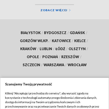
ZOBACZ WIĘCEJ
BIAŁYSTOK
/
BYDGOSZCZ
/
GDAŃSK
/
GORZÓW WLKP.
/
KATOWICE
/
KIELCE
/
KRAKÓW
/
LUBLIN
/
ŁÓDŹ
/
OLSZTYN
/
OPOLE
/
POZNAŃ
/
RZESZÓW
/
SZCZECIN
/
WARSZAWA
/
WROCŁAW
Szanujemy Twoją prywatność
Dołącz do nas:
Kliknij "Akceptuję i przechodzę do serwisu", aby wyrazić zgody na
korzystanie z technologii automatycznego śledzenia i zbierania danych,
TVP
dostęp do informacji na Twoim urządzeniu końcowym i ich
Abonament TVP
przechowywanie oraz na przetwarzanie Twoich danych osobowych przez
Regulamin TVP