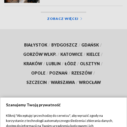
ZOBACZ WIĘCEJ
BIAŁYSTOK
/
BYDGOSZCZ
/
GDAŃSK
/
GORZÓW WLKP.
/
KATOWICE
/
KIELCE
/
KRAKÓW
/
LUBLIN
/
ŁÓDŹ
/
OLSZTYN
/
OPOLE
/
POZNAŃ
/
RZESZÓW
/
SZCZECIN
/
WARSZAWA
/
WROCŁAW
Szanujemy Twoją prywatność
Dołącz do nas:
Kliknij "Akceptuję i przechodzę do serwisu", aby wyrazić zgody na
korzystanie z technologii automatycznego śledzenia i zbierania danych,
TVP
dostęp do informacji na Twoim urządzeniu końcowym i ich