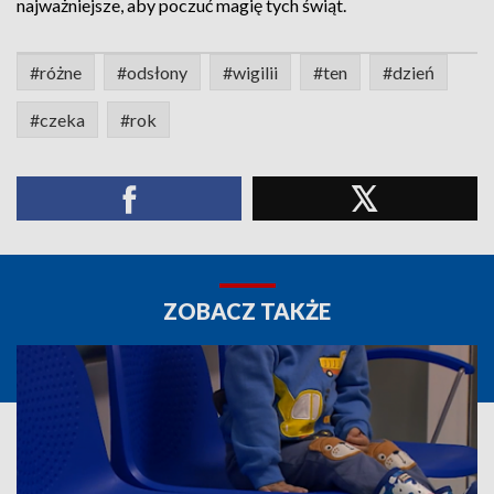
najważniejsze, aby poczuć magię tych świąt.
#różne
#odsłony
#wigilii
#ten
#dzień
#czeka
#rok
ZOBACZ TAKŻE