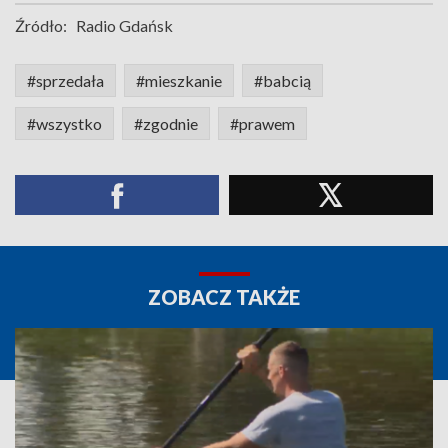
Źródło:
Radio Gdańsk
#sprzedała
#mieszkanie
#babcią
#wszystko
#zgodnie
#prawem
ZOBACZ TAKŻE