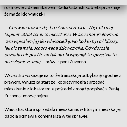
miesięcznego czynszu w wysokości 1400 złotych. W
rozmowie z dziennikarzem Radia Gdańsk kobieta przyznaje,
że ma żal do wnuczki.
—
Chowałam wnuczkę, bo córka mi zmarła. Więc dla niej
kupiłam 20 lat temu to mieszkanie. W akcie notarialnym od
razu wpisałam ją jako właścicielkę. No bo kto był mi bliższy,
jak nie ta mała, schorowana dziewczynka. Gdy dorosła
poznała chłopca i to on tak na nią wpłynął, że sprzedała to
mieszkanie ze mną
— mówi z pani Zuzanna.
Wszystko wskazuje na to, że transakcja odbyła się zgodnie z
prawem. Wnuczka starszej kobiety mogła sprzedać
mieszkanie z lokatorem, a pośrednik mógł podpisać z Panią
Zuzanną umowę najmu.
Wnuczka, która sprzedała mieszkanie, w którym mieszka jej
babcia odmawia komentarza w tej sprawie.