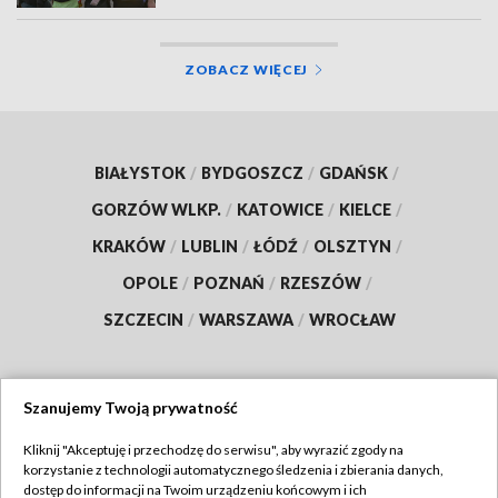
ZOBACZ WIĘCEJ
BIAŁYSTOK
/
BYDGOSZCZ
/
GDAŃSK
/
GORZÓW WLKP.
/
KATOWICE
/
KIELCE
/
KRAKÓW
/
LUBLIN
/
ŁÓDŹ
/
OLSZTYN
/
OPOLE
/
POZNAŃ
/
RZESZÓW
/
SZCZECIN
/
WARSZAWA
/
WROCŁAW
Szanujemy Twoją prywatność
Dołącz do nas:
Kliknij "Akceptuję i przechodzę do serwisu", aby wyrazić zgody na
korzystanie z technologii automatycznego śledzenia i zbierania danych,
TVP
dostęp do informacji na Twoim urządzeniu końcowym i ich