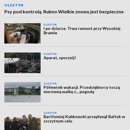
OLSZTYN
Psy pod kontrolą. Rubno Wielkie znowu jest bezpieczne
OLSZTYN
I po dziurze. Trwa remont przy Wysokiej
Bramie
OLSZTYN
Aparat, spocznij!
OLSZTYN
Półmetek wakacji. Przedsiębiorcy toczą
nierówną walkę z... pogodą
OLSZTYN
Bartłomiej Kubkowski przepłynął Bałtyk w
szczytnym celu