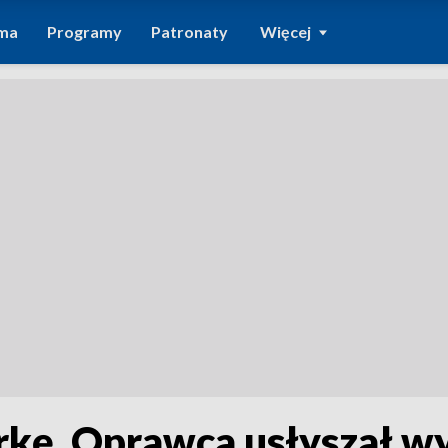
ma
Programy
Patronaty
Więcej
órkę. Oprawca usłyszał w