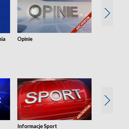
nia
Opinie
Opinie Elblą
Informacje Sport
Flesz sport