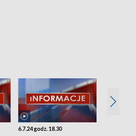
6.7.24 godz. 18.30
5.7.24 godz. 