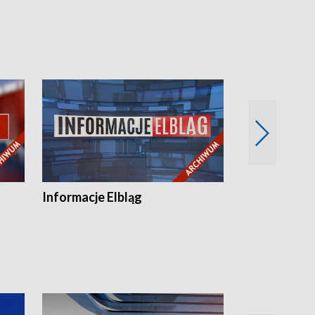
Informacje Elbląg
Wstaje nowy