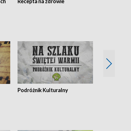
ach
Recepta na zdrowie
Wybieram z
Podróżnik Kulturalny
Okolice Szla