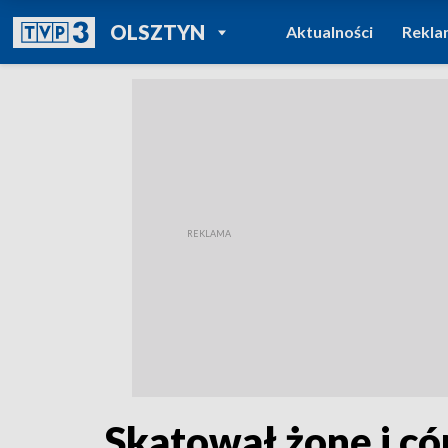
POWRÓT DO
OLSZTYN
Aktualności
Rekla
TVP REGIONY
Skatował żonę i c