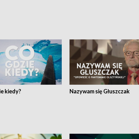
e kiedy?
Nazywam się Głuszczak