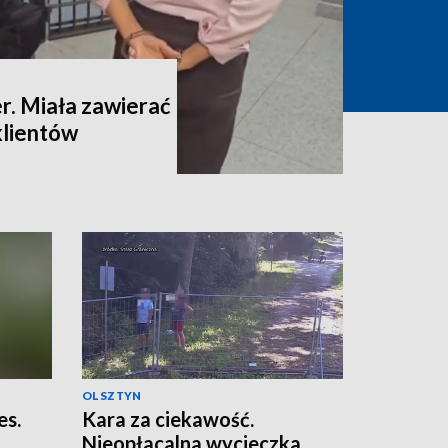
. Miała zawierać
klientów
OLSZTYN
es.
Kara za ciekawość.
Nieopłacalna wycieczka