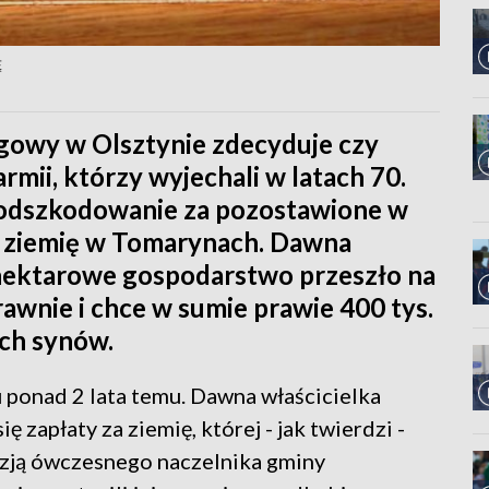
Ę
ęgowy w Olsztynie zdecyduje czy
ii, którzy wyjechali w latach 70.
 odszkodowanie za pozostawione w
o ziemię w Tomarynach. Dawna
10-hektarowe gospodarstwo przeszło na
wnie i chce w sumie prawie 400 tys.
ich synów.
 ponad 2 lata temu. Dawna właścicielka
zapłaty za ziemię, której - jak twierdzi -
zją ówczesnego naczelnika gminy