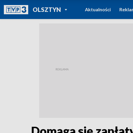
POWRÓT DO
OLSZTYN
Aktualności
Rekla
TVP REGIONY
Domaga się zapłaty