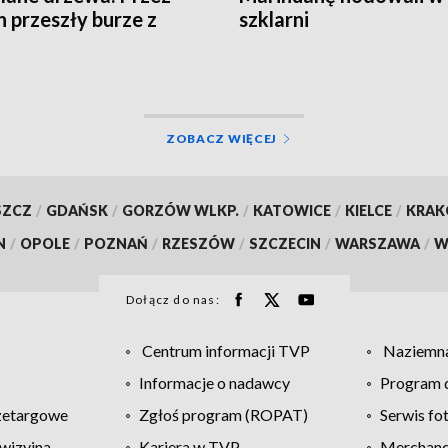
n przeszły burze z
szklarni
em
ZOBACZ WIĘCEJ
SZCZ
/
GDAŃSK
/
GORZÓW WLKP.
/
KATOWICE
/
KIELCE
/
KRA
N
/
OPOLE
/
POZNAŃ
/
RZESZÓW
/
SZCZECIN
/
WARSZAWA
/
W
Dołącz do nas:
Centrum informacji TVP
Naziemna
Informacje o nadawcy
Program d
zetargowe
Zgłoś program (ROPAT)
Serwis fo
wizyjna
Kariera w TVP
Merchandi