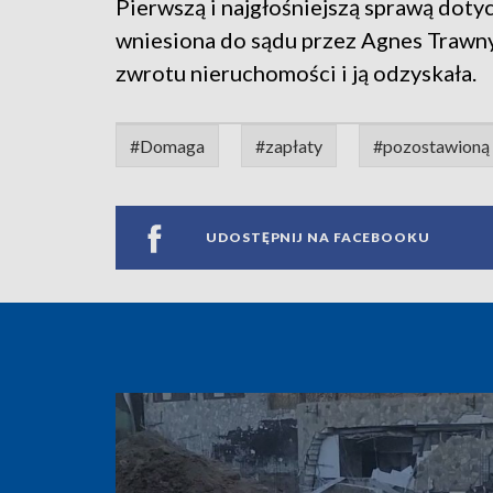
Pierwszą i najgłośniejszą sprawą doty
wniesiona do sądu przez Agnes Trawn
zwrotu nieruchomości i ją odzyskała.
#Domaga
#zapłaty
#pozostawioną
UDOSTĘPNIJ NA FACEBOOKU