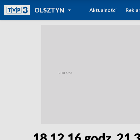
POWRÓT DO
OLSZTYN
Aktualności
Rekla
TVP REGIONY
18.12.16 godz. 21.