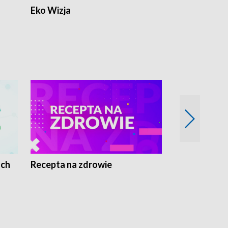
Eko Wizja
ach
Recepta na zdrowie
Wybieram z