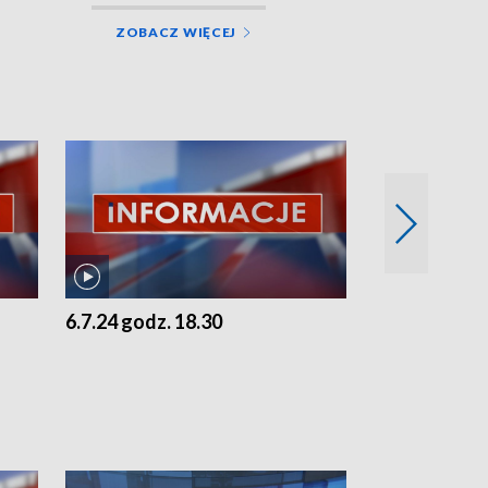
ZOBACZ WIĘCEJ
6.7.24 godz. 18.30
5.7.24 godz. 