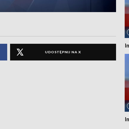
I
UDOSTĘPNIJ NA X
I