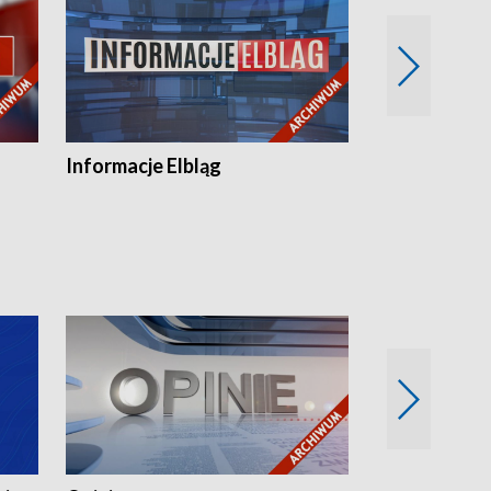
Informacje Elbląg
Wstaje nowy