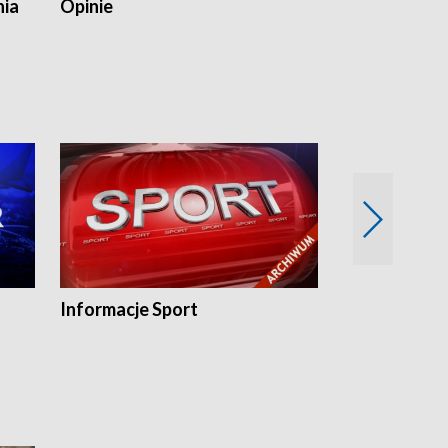
nia
Opinie
Opinie Elblą
Informacje Sport
Flesz sport