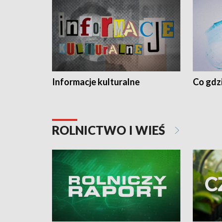
Informacje kulturalne
Co gdzi
ROLNICTWO I WIEŚ