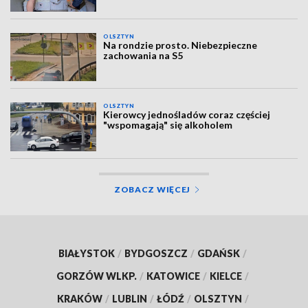
OLSZTYN
Na rondzie prosto. Niebezpieczne
zachowania na S5
OLSZTYN
Kierowcy jednośladów coraz częściej
"wspomagają" się alkoholem
ZOBACZ WIĘCEJ
BIAŁYSTOK
/
BYDGOSZCZ
/
GDAŃSK
/
GORZÓW WLKP.
/
KATOWICE
/
KIELCE
/
KRAKÓW
/
LUBLIN
/
ŁÓDŹ
/
OLSZTYN
/