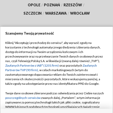
OPOLE
/
POZNAŃ
/
RZESZÓW
/
SZCZECIN
/
WARSZAWA
/
WROCŁAW
Szanujemy Twoją prywatność
Dołącz do nas:
Kliknij "Akceptuję i przechodzę do serwisu", aby wyrazić zgody na
korzystanie z technologii automatycznego śledzenia i zbierania danych,
TVP
dostęp do informacji na Twoim urządzeniu końcowym i ich
Abonament TVP
przechowywanie oraz na przetwarzanie Twoich danych osobowych przez
Regulamin TVP
nas, czyli Telewizję Polską S.A. w likwidacji (zwaną dalej również „TVP”),
Emisja w TVP
Polityka prywatności
Zaufanych Partnerów z IAB* (1201 firm)
oraz pozostałych
Zaufanych
Partnerów TVP (93 firm)
, w celach marketingowych (w tym do
Centrum informacji TVP
Moje zgody
zautomatyzowanego dopasowania reklam do Twoich zainteresowań i
mierzenia ich skuteczności) i pozostałych, które wskazujemy poniżej, a
Naziemna Telewizja Cyfrowa
Pomoc
także zgody na udostępnianie przez nas identyfikatora PPID do Google.
Sklep TVP
Biuro reklamy
Twoje dane osobowe zbierane podczas odwiedzania przez Ciebie naszych
Rada Programowa
Kontakt
poszczególnych serwisów
zwanych dalej „Portalem”, w tym informacje
zapisywane za pomocą technologii takich jak: pliki cookie, sygnalizatory
System NOS
WWW lub innych podobnych technologii umożliwiających świadczenie
dopasowanych i bezpiecznych usług, personalizację treści oraz reklam,