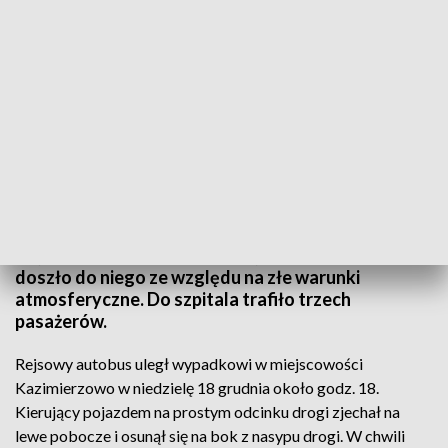
Autobus osunął się na bok z nasypu drogi (fot. KWP Olsztyn)
Wypadek rejsowego autobusu na trasie Gdańsk –
Węgorzowo w okolicach Elbląga. Prawdopodobnie
doszło do niego ze względu na złe warunki
atmosferyczne. Do szpitala trafiło trzech
pasażerów.
Rejsowy autobus uległ wypadkowi w miejscowości
Kazimierzowo w niedzielę 18 grudnia około godz. 18.
Kierujący pojazdem na prostym odcinku drogi zjechał na
lewe pobocze i osunął się na bok z nasypu drogi. W chwili