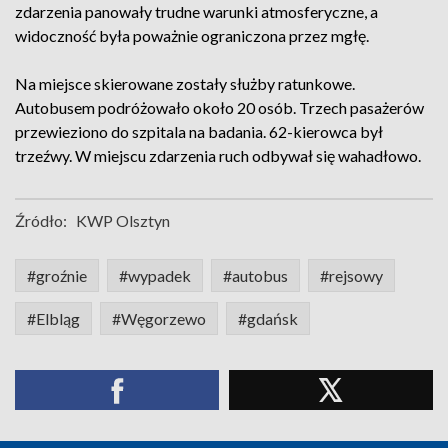
zdarzenia panowały trudne warunki atmosferyczne, a
widoczność była poważnie ograniczona przez mgłę.
Na miejsce skierowane zostały służby ratunkowe.
Autobusem podróżowało około 20 osób. Trzech pasażerów
przewieziono do szpitala na badania. 62-kierowca był
trzeźwy. W miejscu zdarzenia ruch odbywał się wahadłowo.
Źródło:
KWP Olsztyn
#groźnie
#wypadek
#autobus
#rejsowy
#Elbląg
#Węgorzewo
#gdańsk