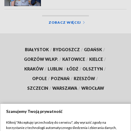
ZOBACZ WIĘCEJ
BIAŁYSTOK
/
BYDGOSZCZ
/
GDAŃSK
/
GORZÓW WLKP.
/
KATOWICE
/
KIELCE
/
KRAKÓW
/
LUBLIN
/
ŁÓDŹ
/
OLSZTYN
/
OPOLE
/
POZNAŃ
/
RZESZÓW
/
SZCZECIN
/
WARSZAWA
/
WROCŁAW
Szanujemy Twoją prywatność
Dołącz do nas:
Kliknij "Akceptuję i przechodzę do serwisu", aby wyrazić zgody na
korzystanie z technologii automatycznego śledzenia i zbierania danych,
TVP