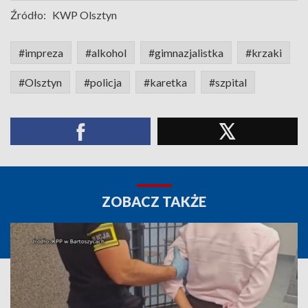
Źródło:
KWP Olsztyn
#impreza
#alkohol
#gimnazjalistka
#krzaki
#Olsztyn
#policja
#karetka
#szpital
ZOBACZ TAKŻE