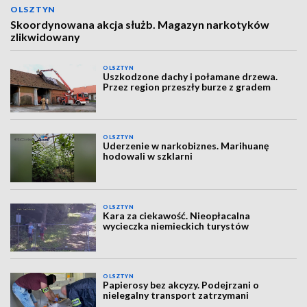
OLSZTYN
Skoordynowana akcja służb. Magazyn narkotyków
zlikwidowany
OLSZTYN
Uszkodzone dachy i połamane drzewa.
Przez region przeszły burze z gradem
OLSZTYN
Uderzenie w narkobiznes. Marihuanę
hodowali w szklarni
OLSZTYN
Kara za ciekawość. Nieopłacalna
wycieczka niemieckich turystów
OLSZTYN
Papierosy bez akcyzy. Podejrzani o
nielegalny transport zatrzymani