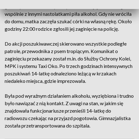
godziny 18:00 dziewczyna wyszła od swojej koleżanki gdzie
wspólnie z innymi nastolatkami piła alkohol. Gdy nie wróciła
do domu, matka zaczęła szukać córki na własną rękę. Około
godziny 22:00 rodzice zgłosili jej zaginięcie na policję.
Do akcji poszukiwawczej skierowano wszystkie podległe
patrole, przewodnika z psem tropiącym. Komunikat o
zaginięciu przekazany został m.in. do Służby Ochrony Kolei,
MPK i systemu Taxi Oko. Po trzech godzinach intensywnych
poszukiwań 14-latkę odnaleziono leżącą w krzakach
niedaleko miejsca, gdzie imprezowała.
Była pod wyraźnym działaniem alkoholu, wyziębiona i trudno
było nawiązać z nią kontakt. Z uwagi na stan, w jakim się
znajdowała funkcjonariusze przenieśli 14-latkę do
radiowozu czekając na przyjazd pogotowia. Gimnazjalistka
została przetransportowana do szpitala.