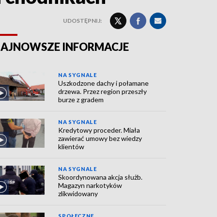
UDOSTĘPNIJ:
AJNOWSZE INFORMACJE
NA SYGNALE
Uszkodzone dachy i połamane
drzewa. Przez region przeszły
burze z gradem
NA SYGNALE
Kredytowy proceder. Miała
zawierać umowy bez wiedzy
klientów
NA SYGNALE
Skoordynowana akcja służb.
Magazyn narkotyków
zlikwidowany
SPOŁECZNE