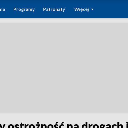
ma
Programy
Patronaty
Więcej
y ostrożność na drogach 