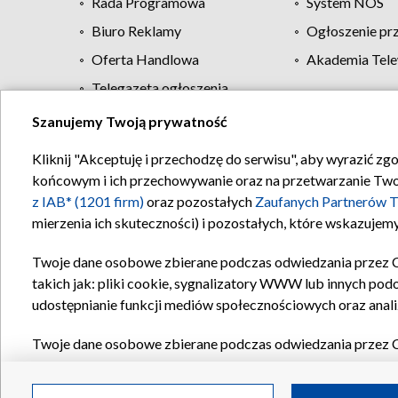
Rada Programowa
System NOS
Biuro Reklamy
Ogłoszenie pr
Oferta Handlowa
Akademia Tele
Telegazeta ogłoszenia
Szanujemy Twoją prywatność
Regulamin TVP
Kliknij "Akceptuję i przechodzę do serwisu", aby wyrazić zg
końcowym i ich przechowywanie oraz na przetwarzanie Twoich
z IAB* (1201 firm)
oraz pozostałych
Zaufanych Partnerów T
mierzenia ich skuteczności) i pozostałych, które wskazujemy
Twoje dane osobowe zbierane podczas odwiedzania przez 
takich jak: pliki cookie, sygnalizatory WWW lub innych pod
udostępnianie funkcji mediów społecznościowych oraz anali
Twoje dane osobowe zbierane podczas odwiedzania przez 
plików cookie, informacje o Twoich wyszukiwaniach w serwi
Partnerów TVP
dla realizacji następujących celów i funkc