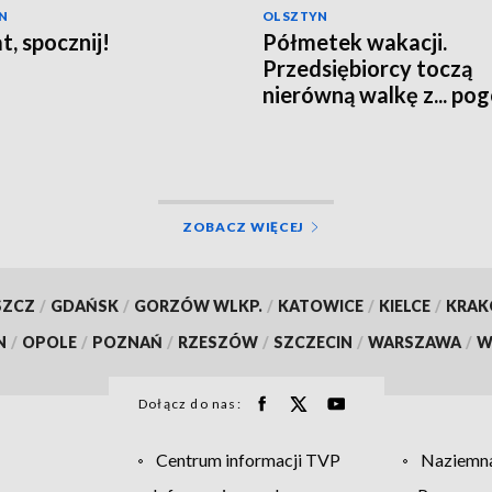
N
OLSZTYN
t, spocznij!
Półmetek wakacji.
Przedsiębiorcy toczą
nierówną walkę z... po
ZOBACZ WIĘCEJ
SZCZ
/
GDAŃSK
/
GORZÓW WLKP.
/
KATOWICE
/
KIELCE
/
KRA
N
/
OPOLE
/
POZNAŃ
/
RZESZÓW
/
SZCZECIN
/
WARSZAWA
/
W
Dołącz do nas:
Centrum informacji TVP
Naziemna