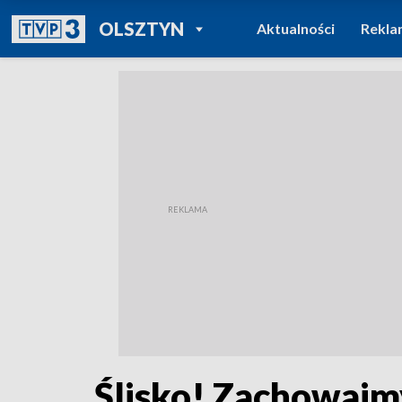
POWRÓT DO
OLSZTYN
Aktualności
Rekla
TVP REGIONY
Ślisko! Zachowajm