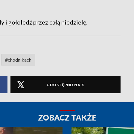
i gołoledź przez całą niedzielę.
#chodnikach
UDOSTĘPNIJ NA X
ZOBACZ TAKŻE