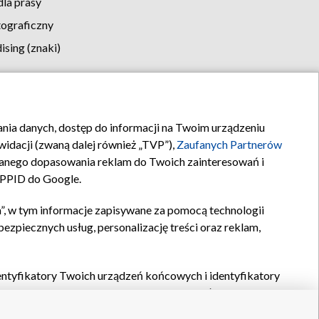
la prasy
tograficzny
sing (znaki)
klamy
Kontakt
rania danych, dostęp do informacji na Twoim urządzeniu
idacji (zwaną dalej również „TVP”),
Zaufanych Partnerów
anego dopasowania reklam do Twoich zainteresowań i
a PPID do Google.
”, w tym informacje zapisywane za pomocą technologii
zpiecznych usług, personalizację treści oraz reklam,
identyfikatory Twoich urządzeń końcowych i identyfikatory
P,
Zaufanych Partnerów z IAB
oraz pozostałych
Zaufanych
 wyboru podstawowych reklam, wyboru spersonalizowanych