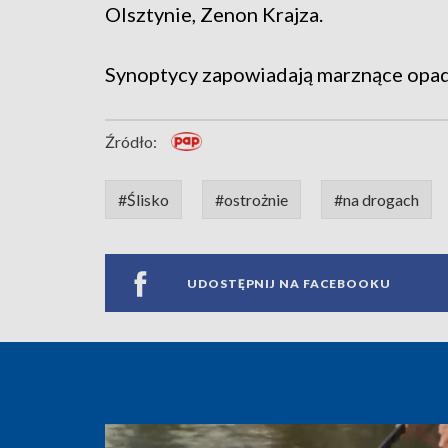
Olsztynie, Zenon Krajza.
Synoptycy zapowiadają marznące opady 
Źródło:
#Ślisko
#ostrożnie
#na drogach
UDOSTĘPNIJ NA FACEBOOKU