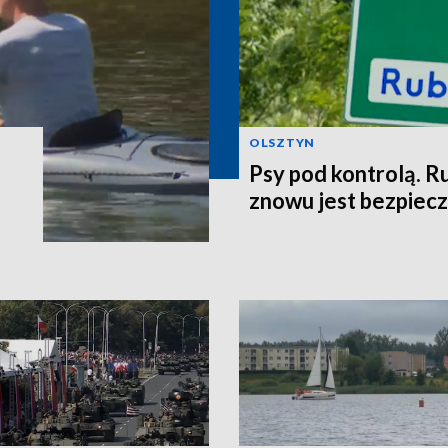
OLSZTYN
Psy pod kontrolą. R
znowu jest bezpiec