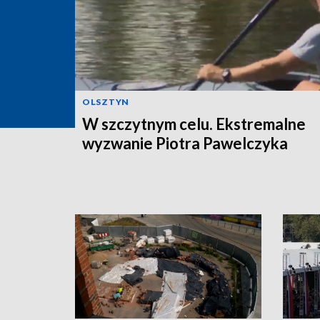
OLSZTYN
W szczytnym celu. Ekstremalne
wyzwanie Piotra Pawelczyka