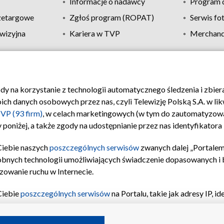
Informacje o nadawcy
Program d
zetargowe
Zgłoś program (ROPAT)
Serwis fo
wizyjna
Kariera w TVP
Merchandi
Polityka prywatności
Moje zgody
Pomoc
Biuro re
ody na korzystanie z technologii automatycznego śledzenia i zbie
 danych osobowych przez nas, czyli Telewizję Polską S.A. w likw
VP (93 firm)
, w celach marketingowych (w tym do zautomatyzow
 poniżej, a także zgody na udostępnianie przez nas identyfikator
Ciebie naszych
poszczególnych serwisów
zwanych dalej „Portalem
obnych technologii umożliwiających świadczenie dopasowanych i be
zowanie ruchu w Internecie.
Ciebie
poszczególnych serwisów
na Portalu, takie jak adresy IP, 
sach Portalu czy historia odwiedzin będą przetwarzane przez TV
ji: przechowywania informacji na urządzeniu lub dostęp do nich,
©2026 Telewizja Polska S.A. w likwidacji