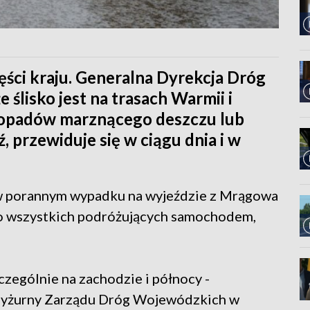
ęści kraju. Generalna Dyrekcja Dróg
 ślisko jest na trasach Warmii i
opadów marznącego deszczu lub
 przewiduje się w ciągu dnia i w
w porannym wypadku na wyjeździe z Mrągowa
no wszystkich podróżujących samochodem,
zczególnie na zachodzie i północy -
 dyżurny Zarządu Dróg Wojewódzkich w