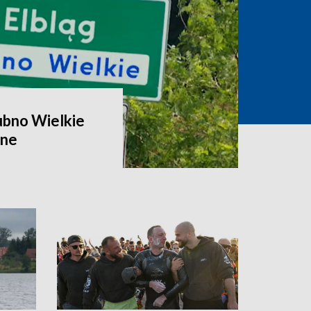
ubno Wielkie
zne