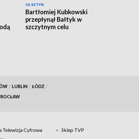
OLSZTYN
Bartłomiej Kubkowski
przepłynął Bałtyk w
godą
szczytnym celu
KÓW
/
LUBLIN
/
ŁÓDŹ
/
ROCŁAW
 Telewizja Cyfrowa
Sklep TVP