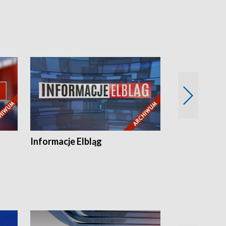
Informacje Elbląg
Wstaje nowy