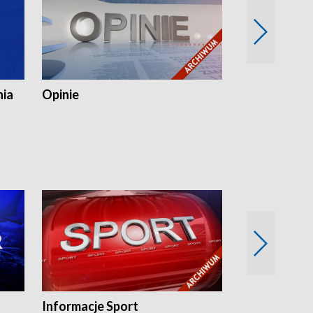
nia
Opinie
Opinie Elblą
Informacje Sport
Flesz sport