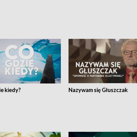
e kiedy?
Nazywam się Głuszczak