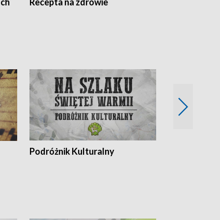
ach
Recepta na zdrowie
Wybieram z
Podróżnik Kulturalny
Okolice Szla