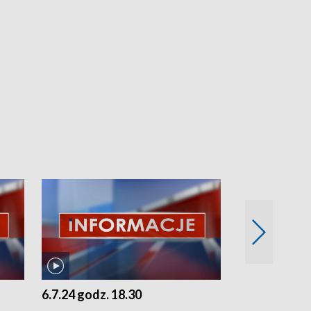
6.7.24 godz. 18.30
5.7.24 godz. 