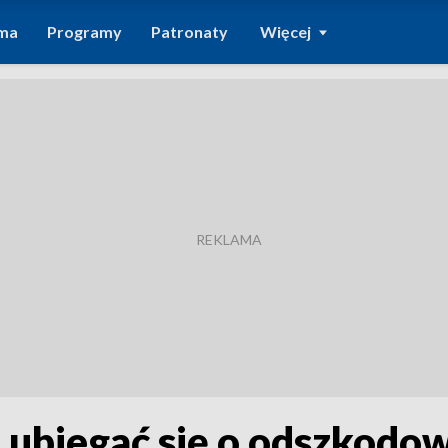
ma
Programy
Patronaty
Więcej
 ubiegać się o odszkodo