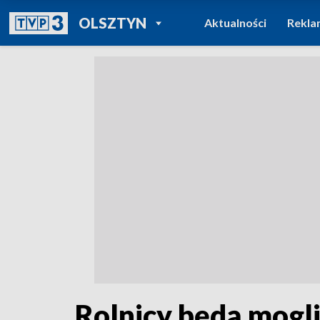
POWRÓT DO
OLSZTYN
Aktualności
Rekla
TVP REGIONY
Rolnicy będą mogli