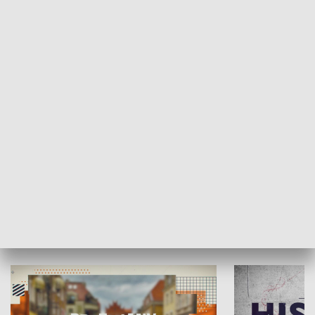
SPOŁECZEŃSTWO
Moje miejsce
Winda region
HISTORIA