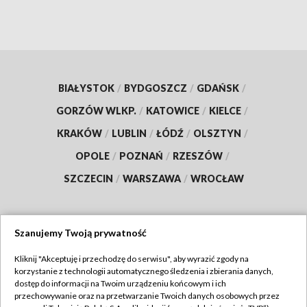
BIAŁYSTOK
/
BYDGOSZCZ
/
GDAŃSK
/
GORZÓW WLKP.
/
KATOWICE
/
KIELCE
/
KRAKÓW
/
LUBLIN
/
ŁÓDŹ
/
OLSZTYN
/
OPOLE
/
POZNAŃ
/
RZESZÓW
/
SZCZECIN
/
WARSZAWA
/
WROCŁAW
Szanujemy Twoją prywatność
Dołącz do nas:
Kliknij "Akceptuję i przechodzę do serwisu", aby wyrazić zgody na
korzystanie z technologii automatycznego śledzenia i zbierania danych,
TVP
dostęp do informacji na Twoim urządzeniu końcowym i ich
Abonament TVP
przechowywanie oraz na przetwarzanie Twoich danych osobowych przez
Regulamin TVP