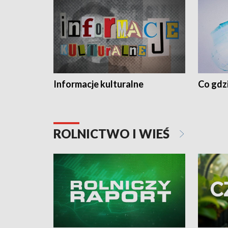
Informacje kulturalne
Co gdzi
ROLNICTWO I WIEŚ