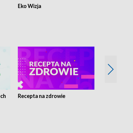
Eko Wizja
ach
Recepta na zdrowie
Wybieram z