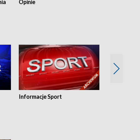
nia
Opinie
Opinie Elblą
Informacje Sport
Flesz sport