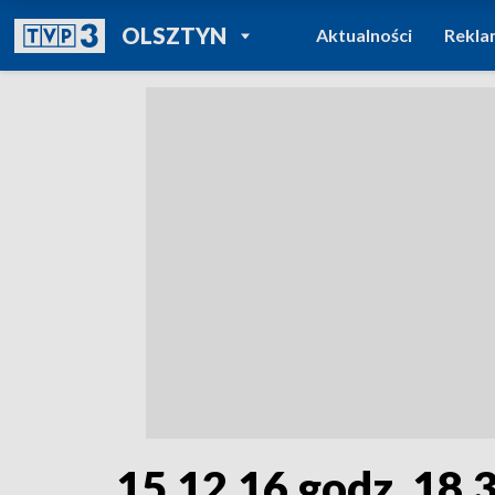
POWRÓT DO
OLSZTYN
Aktualności
Rekla
TVP REGIONY
15.12.16 godz. 18.