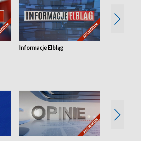
Informacje Elbląg
Wstaje nowy