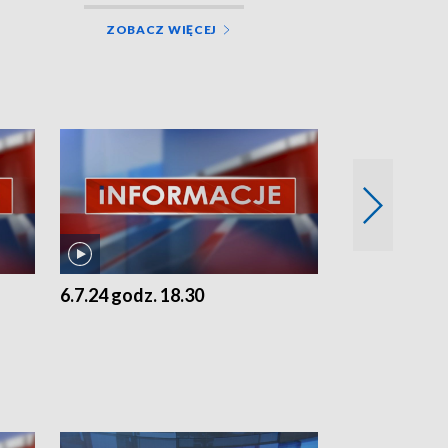
ZOBACZ WIĘCEJ
6.7.24 godz. 18.30
5.7.24 godz. 