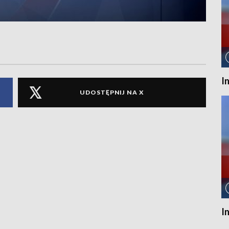
I
UDOSTĘPNIJ NA X
I