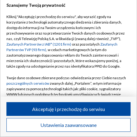
Szanujemy Twoją prywatność
Dołącz do nas:
Kliknij "Akceptuję i przechodzę do serwisu", aby wyrazić zgody na
korzystanie z technologii automatycznego śledzenia i zbierania danych,
TVP
dostęp do informacji na Twoim urządzeniu końcowym i ich
Abonament TVP
przechowywanie oraz na przetwarzanie Twoich danych osobowych przez
Regulamin TVP
nas, czyli Telewizję Polską S.A. w likwidacji (zwaną dalej również „TVP”),
Emisja w TVP
Polityka prywatności
Zaufanych Partnerów z IAB* (1201 firm)
oraz pozostałych
Zaufanych
Partnerów TVP (93 firm)
, w celach marketingowych (w tym do
Centrum informacji TVP
Moje zgody
zautomatyzowanego dopasowania reklam do Twoich zainteresowań i
mierzenia ich skuteczności) i pozostałych, które wskazujemy poniżej, a
Naziemna Telewizja Cyfrowa
Pomoc
także zgody na udostępnianie przez nas identyfikatora PPID do Google.
Sklep TVP
Biuro reklamy
Twoje dane osobowe zbierane podczas odwiedzania przez Ciebie naszych
Rada Programowa
Kontakt
poszczególnych serwisów
zwanych dalej „Portalem”, w tym informacje
zapisywane za pomocą technologii takich jak: pliki cookie, sygnalizatory
System NOS
WWW lub innych podobnych technologii umożliwiających świadczenie
dopasowanych i bezpiecznych usług, personalizację treści oraz reklam,
Informacje o nadawcy
Kanały
udostępnianie funkcji mediów społecznościowych oraz analizowanie
Akceptuję i przechodzę do serwisu
ruchu w Internecie.
Program dla prasy
©2026 Telewizja Polska S.A. w likwidacji
Biuro Reklamy
Twoje dane osobowe zbierane podczas odwiedzania przez Ciebie
Ustawienia zaawansowane
poszczególnych serwisów
na Portalu, takie jak adresy IP, identyfikatory
Ogłoszenie przetargowe
Twoich urządzeń końcowych i identyfikatory plików cookie, informacje o