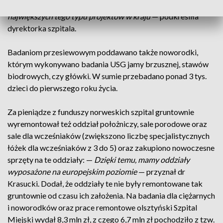
szybko leczyć”: —
Zważywszy na skalę badań, był to jeden z
największych tego typu projektów w kraju
— podkreśliła
dyrektorka szpitala.
Badaniom przesiewowym poddawano także noworodki,
którym wykonywano badania USG jamy brzusznej, stawów
biodrowych, czy główki. W sumie przebadano ponad 3 tys.
dzieci do pierwszego roku życia.
Za pieniądze z funduszy norweskich szpital gruntownie
wyremontował też oddział położniczy, sale porodowe oraz
sale dla wcześniaków (zwiększono liczbę specjalistycznych
łóżek dla wcześniaków z 3 do 5) oraz zakupiono nowoczesne
sprzęty na te oddziały: —
Dzięki temu, mamy oddziały
wyposażone na europejskim poziomie
— przyznał dr
Krasucki. Dodał, że oddziały te nie były remontowane tak
gruntownie od czasu ich założenia. Na badania dla ciężarnych
i noworodków oraz prace remontowe olsztyński Szpital
Miejski wydał 8,3 mln zł, z czego 6,7 mln zł pochodziło z tzw.