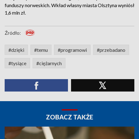
funduszy norweskich. Wkład własny miasta Olsztyna wyniósł
1,6 mln zł.
Źródło:
#dzięki
#temu
#programowi
#przebadano
#tysiące
#ciężarnych
ZOBACZ TAKŻE