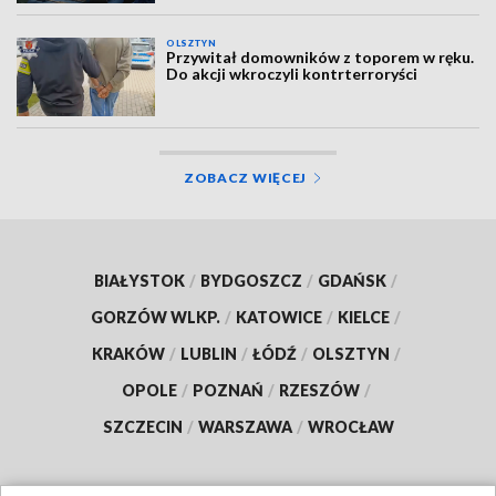
OLSZTYN
Przywitał domowników z toporem w ręku.
Do akcji wkroczyli kontrterroryści
ZOBACZ WIĘCEJ
BIAŁYSTOK
/
BYDGOSZCZ
/
GDAŃSK
/
GORZÓW WLKP.
/
KATOWICE
/
KIELCE
/
KRAKÓW
/
LUBLIN
/
ŁÓDŹ
/
OLSZTYN
/
OPOLE
/
POZNAŃ
/
RZESZÓW
/
SZCZECIN
/
WARSZAWA
/
WROCŁAW