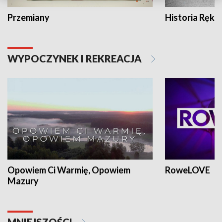
Przemiany
Historia Ręką
WYPOCZYNEK I REKREACJA
Opowiem Ci Warmię, Opowiem
RoweLOVE
Mazury
MNIEJSZOŚCI