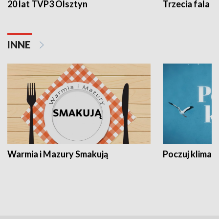
20 lat TVP3 Olsztyn
Trzecia fala -
INNE
Warmia i Mazury Smakują
Poczuj klimat