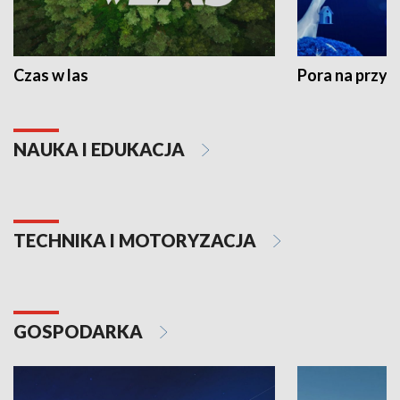
Czas w las
Pora na przyr
NAUKA I EDUKACJA
TECHNIKA I MOTORYZACJA
GOSPODARKA