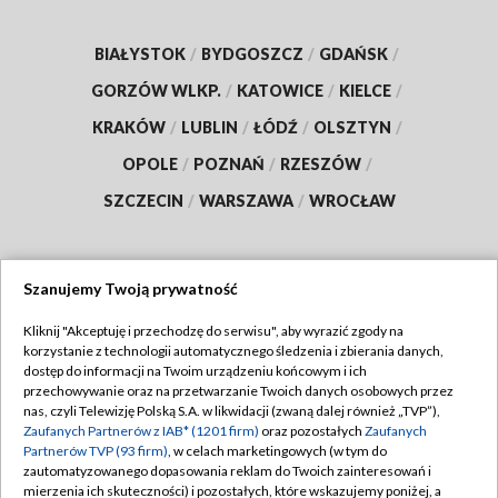
BIAŁYSTOK
/
BYDGOSZCZ
/
GDAŃSK
/
GORZÓW WLKP.
/
KATOWICE
/
KIELCE
/
KRAKÓW
/
LUBLIN
/
ŁÓDŹ
/
OLSZTYN
/
OPOLE
/
POZNAŃ
/
RZESZÓW
/
SZCZECIN
/
WARSZAWA
/
WROCŁAW
Szanujemy Twoją prywatność
Dołącz do nas:
Kliknij "Akceptuję i przechodzę do serwisu", aby wyrazić zgody na
korzystanie z technologii automatycznego śledzenia i zbierania danych,
TVP
dostęp do informacji na Twoim urządzeniu końcowym i ich
Abonament TVP
przechowywanie oraz na przetwarzanie Twoich danych osobowych przez
Regulamin TVP
nas, czyli Telewizję Polską S.A. w likwidacji (zwaną dalej również „TVP”),
Emisja w TVP
Zaufanych Partnerów z IAB* (1201 firm)
oraz pozostałych
Zaufanych
Polityka prywatności
Partnerów TVP (93 firm)
, w celach marketingowych (w tym do
Centrum informacji TVP
Moje zgody
zautomatyzowanego dopasowania reklam do Twoich zainteresowań i
mierzenia ich skuteczności) i pozostałych, które wskazujemy poniżej, a