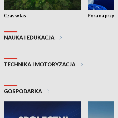
Czas w las
Pora na przyr
NAUKA I EDUKACJA
TECHNIKA I MOTORYZACJA
GOSPODARKA