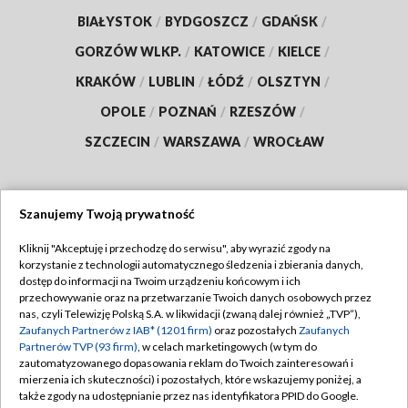
BIAŁYSTOK
/
BYDGOSZCZ
/
GDAŃSK
/
GORZÓW WLKP.
/
KATOWICE
/
KIELCE
/
KRAKÓW
/
LUBLIN
/
ŁÓDŹ
/
OLSZTYN
/
OPOLE
/
POZNAŃ
/
RZESZÓW
/
SZCZECIN
/
WARSZAWA
/
WROCŁAW
Szanujemy Twoją prywatność
Dołącz do nas:
Kliknij "Akceptuję i przechodzę do serwisu", aby wyrazić zgody na
korzystanie z technologii automatycznego śledzenia i zbierania danych,
TVP
dostęp do informacji na Twoim urządzeniu końcowym i ich
Abonament TVP
przechowywanie oraz na przetwarzanie Twoich danych osobowych przez
Regulamin TVP
nas, czyli Telewizję Polską S.A. w likwidacji (zwaną dalej również „TVP”),
Emisja w TVP
Zaufanych Partnerów z IAB* (1201 firm)
oraz pozostałych
Zaufanych
Polityka prywatności
Partnerów TVP (93 firm)
, w celach marketingowych (w tym do
Centrum informacji TVP
Moje zgody
zautomatyzowanego dopasowania reklam do Twoich zainteresowań i
mierzenia ich skuteczności) i pozostałych, które wskazujemy poniżej, a
Naziemna Telewizja Cyfrowa
Pomoc
także zgody na udostępnianie przez nas identyfikatora PPID do Google.