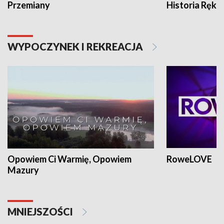
Przemiany
Historia Ręką
WYPOCZYNEK I REKREACJA
Opowiem Ci Warmię, Opowiem
RoweLOVE
Mazury
MNIEJSZOŚCI