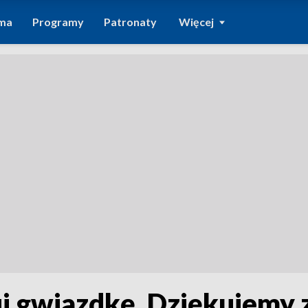
ma
Programy
Patronaty
Więcej
uj gwiazdkę. Dziękujemy