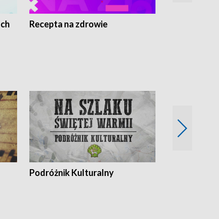
ach
Recepta na zdrowie
Wybieram z
Podróżnik Kulturalny
Okolice Szla