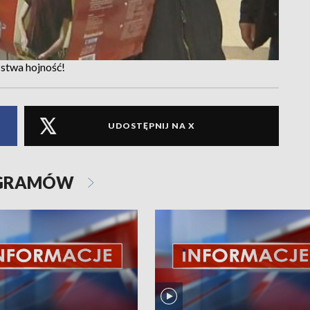
stwa hojność!
UDOSTĘPNIJ NA X
OGRAMÓW