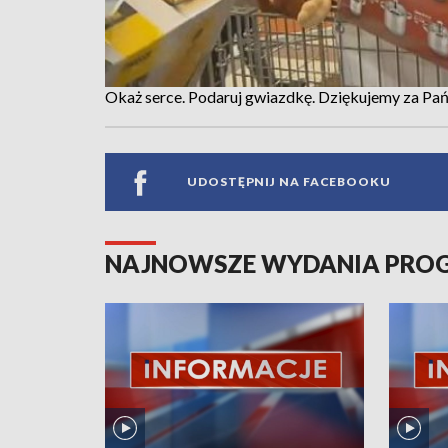
Okaż serce. Podaruj gwiazdkę. Dziękujemy za Pań
UDOSTĘPNIJ NA FACEBOOKU
NAJNOWSZE WYDANIA PR