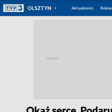
POWRÓT DO
OLSZTYN
Aktualności
Rekla
TVP REGIONY
Okaż serce. Podar