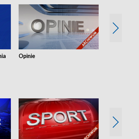
nia
Opinie
Opinie Elblą