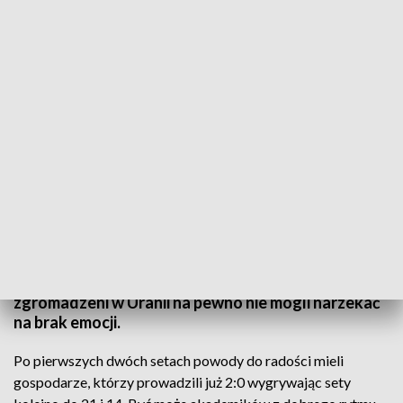
W tabeli Plus Ligi Indykpol AZS zajmuje 6 miejsce z dorobkiem 23 punktów (fot.
indykpolazs.pl)
Wygrana siatkarzy Indykpolu AZS Olsztyn.
Podopieczni Andrei Gardiniego pokonali przed
własną publicznością LOTOS Trefl Gdańsk 3:2
(25:21, 25:14, 21:25, 13:25, 16:14). Kibice
zgromadzeni w Uranii na pewno nie mogli narzekać
na brak emocji.
Po pierwszych dwóch setach powody do radości mieli
gospodarze, którzy prowadzili już 2:0 wygrywając sety