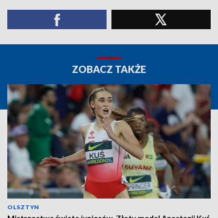
ZOBACZ TAKŻE
OLSZTYN
Mistrzostwa świata juniorów. Złoty medal Anastazji Kuś