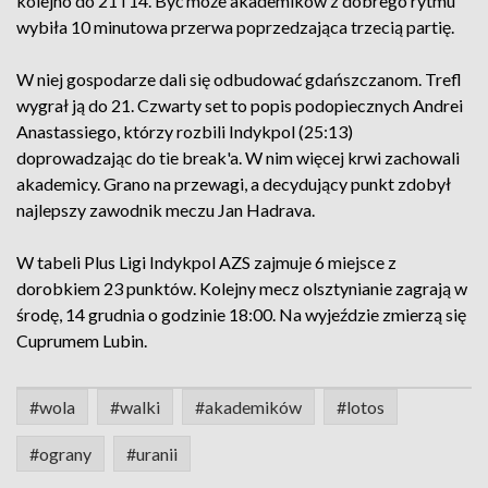
kolejno do 21 i 14. Być może akademików z dobrego rytmu
wybiła 10 minutowa przerwa poprzedzająca trzecią partię.
W niej gospodarze dali się odbudować gdańszczanom. Trefl
wygrał ją do 21. Czwarty set to popis podopiecznych Andrei
Anastassiego, którzy rozbili Indykpol (25:13)
doprowadzając do tie break'a. W nim więcej krwi zachowali
akademicy. Grano na przewagi, a decydujący punkt zdobył
najlepszy zawodnik meczu Jan Hadrava.
W tabeli Plus Ligi Indykpol AZS zajmuje 6 miejsce z
dorobkiem 23 punktów. Kolejny mecz olsztynianie zagrają w
środę, 14 grudnia o godzinie 18:00. Na wyjeździe zmierzą się
Cuprumem Lubin.
#wola
#walki
#akademików
#lotos
#ograny
#uranii