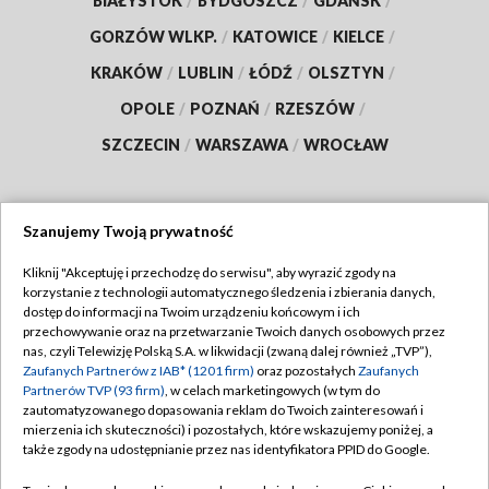
BIAŁYSTOK
/
BYDGOSZCZ
/
GDAŃSK
/
GORZÓW WLKP.
/
KATOWICE
/
KIELCE
/
KRAKÓW
/
LUBLIN
/
ŁÓDŹ
/
OLSZTYN
/
OPOLE
/
POZNAŃ
/
RZESZÓW
/
SZCZECIN
/
WARSZAWA
/
WROCŁAW
Szanujemy Twoją prywatność
Dołącz do nas:
Kliknij "Akceptuję i przechodzę do serwisu", aby wyrazić zgody na
korzystanie z technologii automatycznego śledzenia i zbierania danych,
TVP
dostęp do informacji na Twoim urządzeniu końcowym i ich
Abonament TVP
przechowywanie oraz na przetwarzanie Twoich danych osobowych przez
Regulamin TVP
nas, czyli Telewizję Polską S.A. w likwidacji (zwaną dalej również „TVP”),
Emisja w TVP
Polityka prywatności
Zaufanych Partnerów z IAB* (1201 firm)
oraz pozostałych
Zaufanych
Partnerów TVP (93 firm)
, w celach marketingowych (w tym do
Centrum informacji TVP
Moje zgody
zautomatyzowanego dopasowania reklam do Twoich zainteresowań i
mierzenia ich skuteczności) i pozostałych, które wskazujemy poniżej, a
Naziemna Telewizja Cyfrowa
Pomoc
także zgody na udostępnianie przez nas identyfikatora PPID do Google.
Sklep TVP
Biuro reklamy