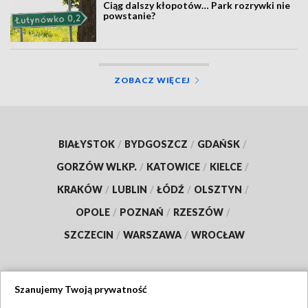
Ciąg dalszy kłopotów… Park rozrywki nie
powstanie?
ZOBACZ WIĘCEJ
BIAŁYSTOK
/
BYDGOSZCZ
/
GDAŃSK
/
GORZÓW WLKP.
/
KATOWICE
/
KIELCE
/
KRAKÓW
/
LUBLIN
/
ŁÓDŹ
/
OLSZTYN
/
OPOLE
/
POZNAŃ
/
RZESZÓW
/
SZCZECIN
/
WARSZAWA
/
WROCŁAW
Szanujemy Twoją prywatność
Dołącz do nas: