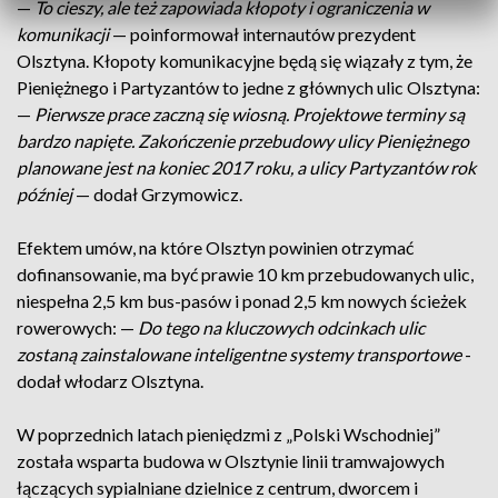
—
To cieszy, ale też zapowiada kłopoty i ograniczenia w
komunikacji
— poinformował internautów prezydent
Olsztyna. Kłopoty komunikacyjne będą się wiązały z tym, że
Pieniężnego i Partyzantów to jedne z głównych ulic Olsztyna:
—
Pierwsze prace zaczną się wiosną. Projektowe terminy są
bardzo napięte. Zakończenie przebudowy ulicy Pieniężnego
planowane jest na koniec 2017 roku, a ulicy Partyzantów rok
później
— dodał Grzymowicz.
Efektem umów, na które Olsztyn powinien otrzymać
dofinansowanie, ma być prawie 10 km przebudowanych ulic,
niespełna 2,5 km bus-pasów i ponad 2,5 km nowych ścieżek
rowerowych: —
Do tego na kluczowych odcinkach ulic
zostaną zainstalowane inteligentne systemy transportowe
-
dodał włodarz Olsztyna.
W poprzednich latach pieniędzmi z „Polski Wschodniej”
została wsparta budowa w Olsztynie linii tramwajowych
łączących sypialniane dzielnice z centrum, dworcem i