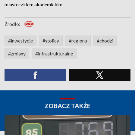
miasteczkiem akademickim.
Źródło:
#inwestycje
#stolicy
#regionu
#chodzi
#zmiany
#infrastrukturalne
ZOBACZ TAKŻE