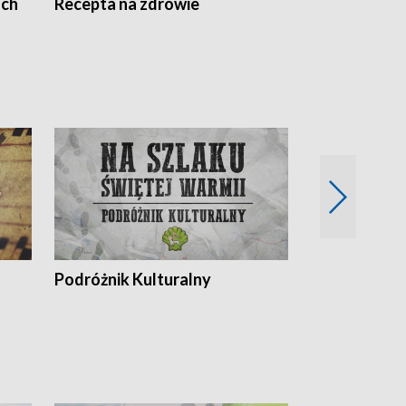
ach
Recepta na zdrowie
Wybieram z
Podróżnik Kulturalny
Okolice Szla