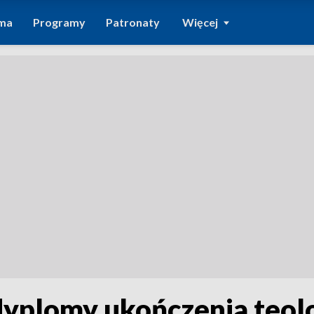
ma
Programy
Patronaty
Więcej
dyplomy ukończenia teolo