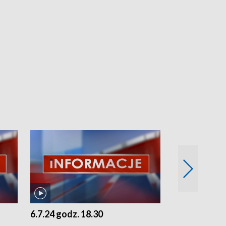
6.7.24 godz. 18.30
5.7.24 godz. 