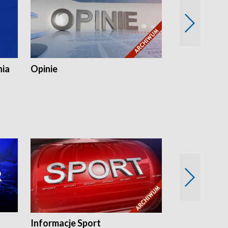
nia
Opinie
Opinie Elblą
Informacje Sport
Flesz sport