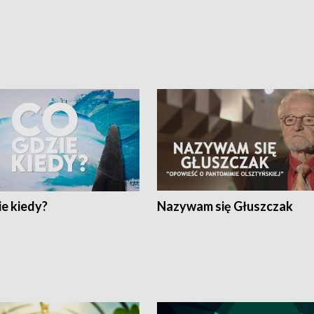
e kiedy?
Nazywam się Głuszczak