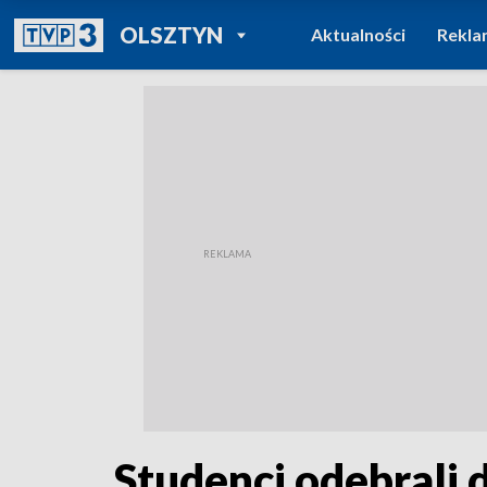
POWRÓT DO
OLSZTYN
Aktualności
Rekla
TVP REGIONY
Studenci odebrali 