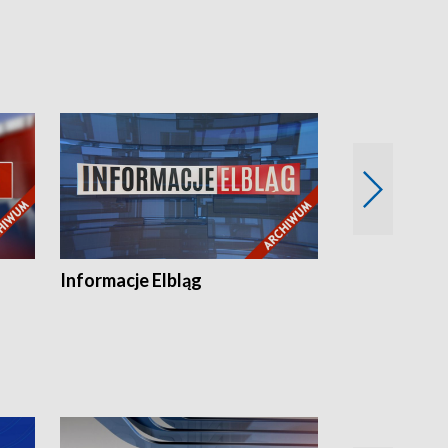
Informacje Elbląg
Wstaje nowy