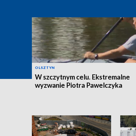
OLSZTYN
W szczytnym celu. Ekstremalne
wyzwanie Piotra Pawelczyka