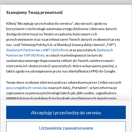
Szanujemy Twoją prywatność
Dołącz do nas:
Kliknij "Akceptuję i przechodzę do serwisu", aby wyrazić zgody na
korzystanie z technologii automatycznego śledzenia i zbierania danych,
TVP
dostęp do informacji na Twoim urządzeniu końcowym i ich
Abonament TVP
przechowywanie oraz na przetwarzanie Twoich danych osobowych przez
Regulamin TVP
nas, czyli Telewizję Polską S.A. w likwidacji (zwaną dalej również „TVP”),
Emisja w TVP
Polityka prywatności
Zaufanych Partnerów z IAB* (1201 firm)
oraz pozostałych
Zaufanych
Partnerów TVP (93 firm)
, w celach marketingowych (w tym do
Centrum informacji TVP
Moje zgody
zautomatyzowanego dopasowania reklam do Twoich zainteresowań i
mierzenia ich skuteczności) i pozostałych, które wskazujemy poniżej, a
Naziemna Telewizja Cyfrowa
Pomoc
także zgody na udostępnianie przez nas identyfikatora PPID do Google.
Sklep TVP
Biuro reklamy
Twoje dane osobowe zbierane podczas odwiedzania przez Ciebie naszych
Rada Programowa
Kontakt
poszczególnych serwisów
zwanych dalej „Portalem”, w tym informacje
zapisywane za pomocą technologii takich jak: pliki cookie, sygnalizatory
System NOS
WWW lub innych podobnych technologii umożliwiających świadczenie
dopasowanych i bezpiecznych usług, personalizację treści oraz reklam,
Informacje o nadawcy
Kanały
udostępnianie funkcji mediów społecznościowych oraz analizowanie
Akceptuję i przechodzę do serwisu
ruchu w Internecie.
Program dla prasy
©2026 Telewizja Polska S.A. w likwidacji
Biuro Reklamy
Twoje dane osobowe zbierane podczas odwiedzania przez Ciebie
Ustawienia zaawansowane
poszczególnych serwisów
na Portalu, takie jak adresy IP, identyfikatory