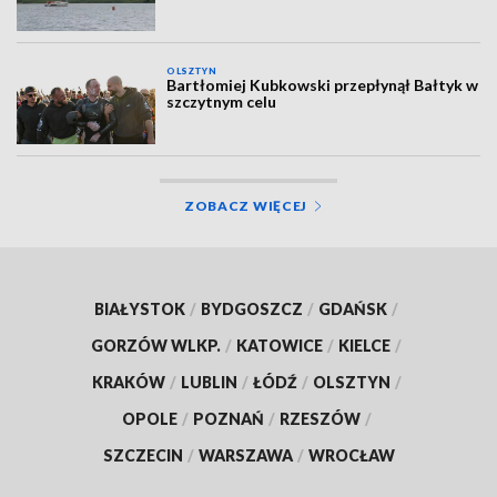
OLSZTYN
Bartłomiej Kubkowski przepłynął Bałtyk w
szczytnym celu
ZOBACZ WIĘCEJ
BIAŁYSTOK
/
BYDGOSZCZ
/
GDAŃSK
/
GORZÓW WLKP.
/
KATOWICE
/
KIELCE
/
KRAKÓW
/
LUBLIN
/
ŁÓDŹ
/
OLSZTYN
/
OPOLE
/
POZNAŃ
/
RZESZÓW
/
SZCZECIN
/
WARSZAWA
/
WROCŁAW