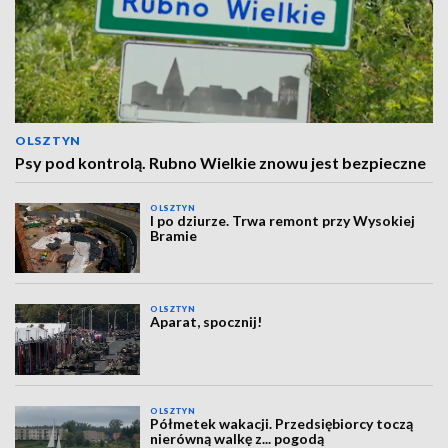
OLSZTYN
Psy pod kontrolą. Rubno Wielkie znowu jest bezpieczne
OLSZTYN
I po dziurze. Trwa remont przy Wysokiej
Bramie
OLSZTYN
Aparat, spocznij!
OLSZTYN
Półmetek wakacji. Przedsiębiorcy toczą
nierówną walkę z... pogodą