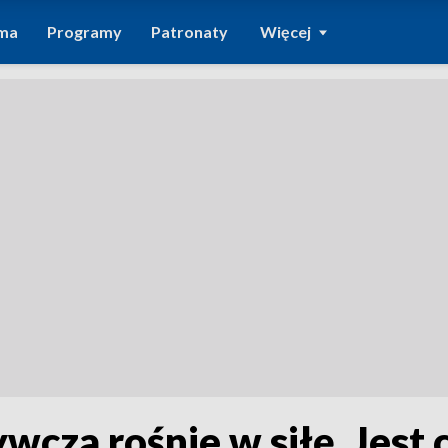
ma
Programy
Patronaty
Więcej
wcza rośnie w siłę. Jest 