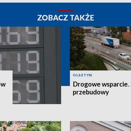
ZOBACZ TAKŻE
OLSZTYN
ów
Drogowe wsparcie. 2
przebudowy