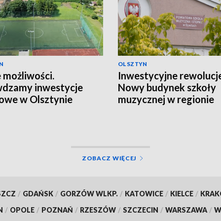
N
OLSZTYN
możliwości.
Inwestycyjne rewolucje
wdzamy inwestycje
Nowy budynek szkoły
owe w Olsztynie
muzycznej w regionie
ZOBACZ WIĘCEJ
SZCZ
/
GDAŃSK
/
GORZÓW WLKP.
/
KATOWICE
/
KIELCE
/
KRA
N
/
OPOLE
/
POZNAŃ
/
RZESZÓW
/
SZCZECIN
/
WARSZAWA
/
W