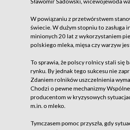
Sławomir Sadowski, wicewojewoda wa
W powiązaniu z przetwórstwem stanowi 
świecie. W dużym stopniu to zasługa in
minionych 20 lat z wykorzystaniem pien
polskiego mleka, mięsa czy warzyw jest
To sprawia, że polscy rolnicy stali się
rynku. By jednak tego sukcesu nie zap
Zdaniem rolników uszczelnienia wymaga
Chodzi o pewne mechanizmy Wspólnej 
producentom w kryzysowych sytuacjach
m.in. o mleko.
Tymczasem pomoc przyszła, gdy sytuac