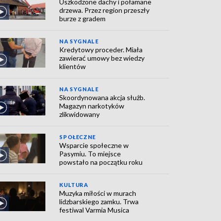
Uszkodzone dachy i połamane
drzewa. Przez region przeszły
burze z gradem
NA SYGNALE
Kredytowy proceder. Miała
zawierać umowy bez wiedzy
klientów
NA SYGNALE
Skoordynowana akcja służb.
Magazyn narkotyków
zlikwidowany
SPOŁECZNE
Wsparcie społeczne w
Pasymiu. To miejsce
powstało na początku roku
KULTURA
Muzyka miłości w murach
lidzbarskiego zamku. Trwa
festiwal Varmia Musica