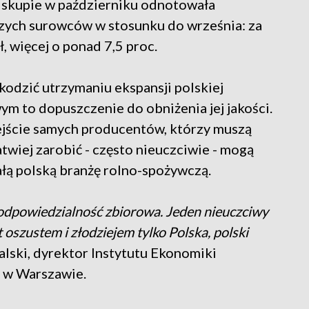
 skupie w październiku odnotowała
czych surowców w stosunku do września: za
, więcej o ponad 7,5 proc.
odzić utrzymaniu ekspansji polskiej
ym to dopuszczenie do obniżenia jej jakości.
ejście samych producentów, którzy muszą
atwiej zarobić - często nieuczciwie - mogą
 całą polską branżę rolno-spożywczą.
 odpowiedzialność zbiorowa. Jeden nieuczciwy
t oszustem i złodziejem tylko Polska, polski
lski, dyrektor Instytutu Ekonomiki
 w Warszawie.