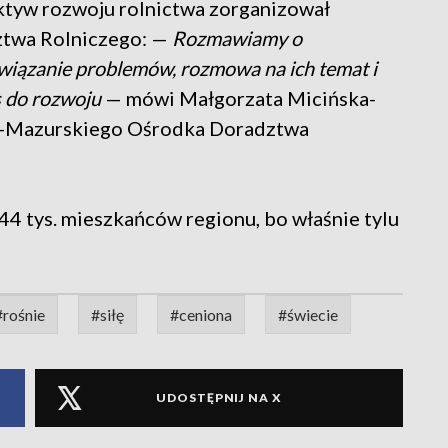
ktyw rozwoju rolnictwa zorganizował
twa Rolniczego: —
Rozmawiamy o
związanie problemów, rozmowa na ich temat i
 do rozwoju
— mówi Małgorzata Micińska-
o-Mazurskiego Ośrodka Doradztwa
44 tys. mieszkańców regionu, bo właśnie tylu
#rośnie
#siłę
#ceniona
#świecie
UDOSTĘPNIJ NA X