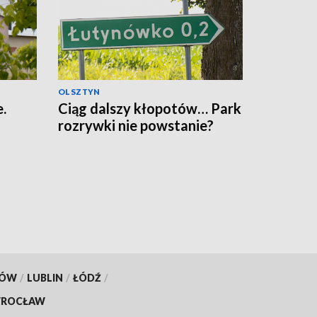
OLSZTYN
.
Ciąg dalszy kłopotów… Park
rozrywki nie powstanie?
KÓW
/
LUBLIN
/
ŁÓDŹ
/
ROCŁAW