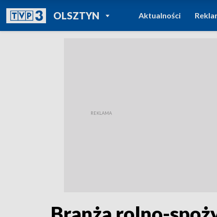
POWRÓT DO
OLSZTYN
Aktualności
Rekla
TVP REGIONY
Branża rolno-spoży