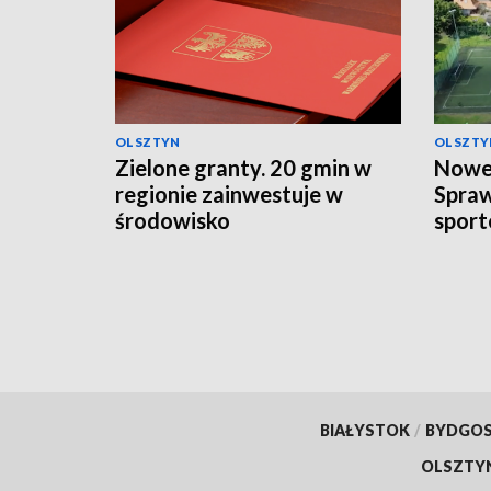
OLSZTYN
OLSZTY
Zielone granty. 20 gmin w
Nowe 
regionie zainwestuje w
Spra
środowisko
sport
BIAŁYSTOK
/
BYDGO
OLSZTY