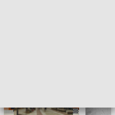
Moje miejsce
Winda region
HISTORIA