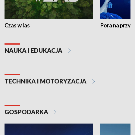
Czas w las
Pora na przyr
NAUKA I EDUKACJA
TECHNIKA I MOTORYZACJA
GOSPODARKA