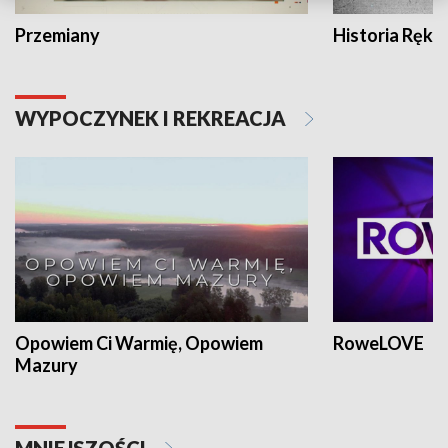
Przemiany
Historia Ręką
WYPOCZYNEK I REKREACJA
Opowiem Ci Warmię, Opowiem
RoweLOVE
Mazury
MNIEJSZOŚCI