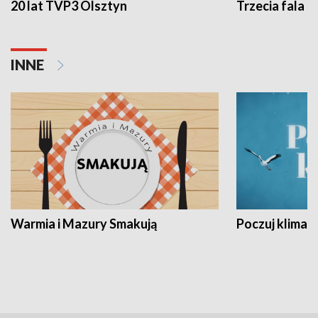
20 lat TVP3 Olsztyn
Trzecia fala -
INNE
Warmia i Mazury Smakują
Poczuj klimat