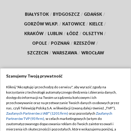
BIAŁYSTOK
/
BYDGOSZCZ
/
GDAŃSK
/
GORZÓW WLKP.
/
KATOWICE
/
KIELCE
/
KRAKÓW
/
LUBLIN
/
ŁÓDŹ
/
OLSZTYN
/
OPOLE
/
POZNAŃ
/
RZESZÓW
/
SZCZECIN
/
WARSZAWA
/
WROCŁAW
Szanujemy Twoją prywatność
Dołącz do nas:
Kliknij "Akceptuję i przechodzę do serwisu", aby wyrazić zgody na
korzystanie z technologii automatycznego śledzenia i zbierania danych,
TVP
dostęp do informacji na Twoim urządzeniu końcowym i ich
Abonament TVP
przechowywanie oraz na przetwarzanie Twoich danych osobowych przez
Regulamin TVP
nas, czyli Telewizję Polską S.A. w likwidacji (zwaną dalej również „TVP”),
Emisja w TVP
Zaufanych Partnerów z IAB* (1201 firm)
oraz pozostałych
Zaufanych
Polityka prywatności
Partnerów TVP (93 firm)
, w celach marketingowych (w tym do
Centrum informacji TVP
Moje zgody
zautomatyzowanego dopasowania reklam do Twoich zainteresowań i
mierzenia ich skuteczności) i pozostałych, które wskazujemy poniżej, a