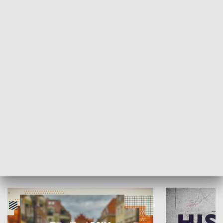
SPOŁECZEŃSTWO
Moje miejsce
Winda region
HISTORIA