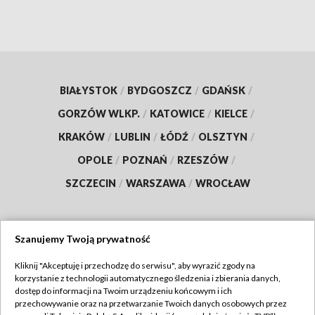
BIAŁYSTOK
/
BYDGOSZCZ
/
GDAŃSK
/
GORZÓW WLKP.
/
KATOWICE
/
KIELCE
/
KRAKÓW
/
LUBLIN
/
ŁÓDŹ
/
OLSZTYN
/
OPOLE
/
POZNAŃ
/
RZESZÓW
/
SZCZECIN
/
WARSZAWA
/
WROCŁAW
Szanujemy Twoją prywatność
Dołącz do nas:
Kliknij "Akceptuję i przechodzę do serwisu", aby wyrazić zgody na
korzystanie z technologii automatycznego śledzenia i zbierania danych,
TVP
dostęp do informacji na Twoim urządzeniu końcowym i ich
Abonament TVP
przechowywanie oraz na przetwarzanie Twoich danych osobowych przez
Regulamin TVP