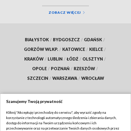
ZOBACZ WIĘCEJ
BIAŁYSTOK
/
BYDGOSZCZ
/
GDAŃSK
/
GORZÓW WLKP.
/
KATOWICE
/
KIELCE
/
KRAKÓW
/
LUBLIN
/
ŁÓDŹ
/
OLSZTYN
/
OPOLE
/
POZNAŃ
/
RZESZÓW
/
SZCZECIN
/
WARSZAWA
/
WROCŁAW
Szanujemy Twoją prywatność
Dołącz do nas:
Kliknij "Akceptuję i przechodzę do serwisu", aby wyrazić zgody na
korzystanie z technologii automatycznego śledzenia i zbierania danych,
TVP
dostęp do informacji na Twoim urządzeniu końcowym i ich
Abonament TVP
przechowywanie oraz na przetwarzanie Twoich danych osobowych przez
Regulamin TVP