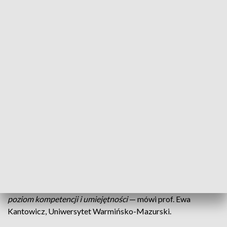
Problemy społeczne pomaga rozwiązywać już od przeszło
35 lat. W ręce Teresy Wieczorek-Zdon trafiła statuetka
Amicus Bonus w kategorii indywidualnej. Laureatka
wyróżnienie traktuje nie tylko jako osobiste.
–
Odbierając tę nagrodę odczytałam to jako wielkie
wyróżnienie dla pracowników stowarzyszeń i organizacji
pozarządowych
— mówi Teresa Wieczorek-Zdon.
Praca socjalna to dziedzina, która wciąż się w Polsce rozwija.
Od czasów transformacji ustrojowej wiele zmieniło się na
lepsze. Pracownicy socjalni są dziś przede wszystkim dużo
lepiej wyszkoleni.
—
Dzisiaj ponad 70 procent pracowników socjalnych to
osoby z wyższym wykształceniem prezentujący wysoki
poziom kompetencji i umiejętności
— mówi prof. Ewa
Kantowicz, Uniwersytet Warmińsko-Mazurski.