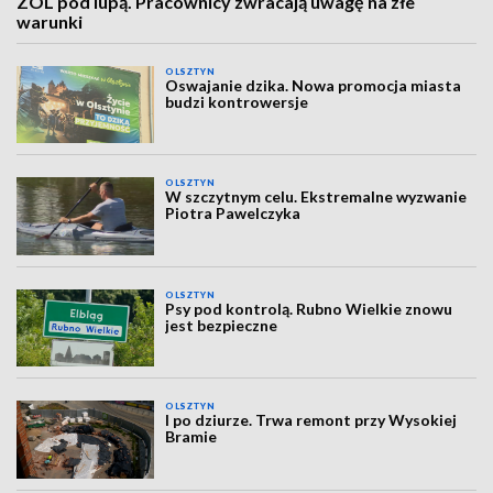
ZOL pod lupą. Pracownicy zwracają uwagę na złe
warunki
OLSZTYN
Oswajanie dzika. Nowa promocja miasta
budzi kontrowersje
OLSZTYN
W szczytnym celu. Ekstremalne wyzwanie
Piotra Pawelczyka
OLSZTYN
Psy pod kontrolą. Rubno Wielkie znowu
jest bezpieczne
OLSZTYN
I po dziurze. Trwa remont przy Wysokiej
Bramie