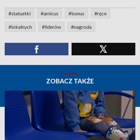
#statuetki
#amicus
#bonus
#ręce
#lokalnych
#liderów
#nagroda
ZOBACZ TAKŻE