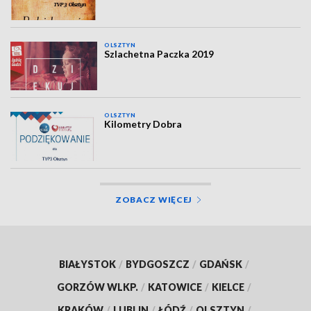
OLSZTYN
Szlachetna Paczka 2019
OLSZTYN
Kilometry Dobra
ZOBACZ WIĘCEJ
BIAŁYSTOK
/
BYDGOSZCZ
/
GDAŃSK
/
GORZÓW WLKP.
/
KATOWICE
/
KIELCE
/
KRAKÓW
/
LUBLIN
/
ŁÓDŹ
/
OLSZTYN
/