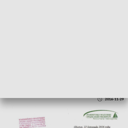
POWRÓT DO
OLSZTYN
TVP REGIONY
Podziękowania od Związku Lekarzy
2016-11-29