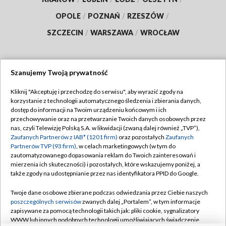
OPOLE
/
POZNAŃ
/
RZESZÓW
/
SZCZECIN
/
WARSZAWA
/
WROCŁAW
Szanujemy Twoją prywatność
Dołącz do nas:
Kliknij "Akceptuję i przechodzę do serwisu", aby wyrazić zgody na
korzystanie z technologii automatycznego śledzenia i zbierania danych,
TVP
dostęp do informacji na Twoim urządzeniu końcowym i ich
Abonament TVP
przechowywanie oraz na przetwarzanie Twoich danych osobowych przez
Regulamin TVP
nas, czyli Telewizję Polską S.A. w likwidacji (zwaną dalej również „TVP”),
Emisja w TVP
Polityka prywatności
Zaufanych Partnerów z IAB* (1201 firm)
oraz pozostałych
Zaufanych
Partnerów TVP (93 firm)
, w celach marketingowych (w tym do
Centrum informacji TVP
Moje zgody
zautomatyzowanego dopasowania reklam do Twoich zainteresowań i
mierzenia ich skuteczności) i pozostałych, które wskazujemy poniżej, a
Naziemna Telewizja Cyfrowa
Pomoc
także zgody na udostępnianie przez nas identyfikatora PPID do Google.
Sklep TVP
Biuro reklamy
Twoje dane osobowe zbierane podczas odwiedzania przez Ciebie naszych
Rada Programowa
Kontakt
poszczególnych serwisów
zwanych dalej „Portalem”, w tym informacje
zapisywane za pomocą technologii takich jak: pliki cookie, sygnalizatory
System NOS
WWW lub innych podobnych technologii umożliwiających świadczenie