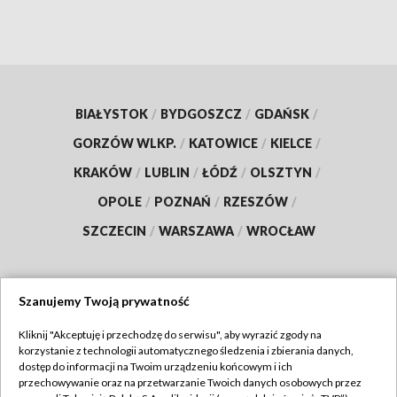
BIAŁYSTOK
/
BYDGOSZCZ
/
GDAŃSK
/
GORZÓW WLKP.
/
KATOWICE
/
KIELCE
/
KRAKÓW
/
LUBLIN
/
ŁÓDŹ
/
OLSZTYN
/
OPOLE
/
POZNAŃ
/
RZESZÓW
/
SZCZECIN
/
WARSZAWA
/
WROCŁAW
Szanujemy Twoją prywatność
Dołącz do nas:
Kliknij "Akceptuję i przechodzę do serwisu", aby wyrazić zgody na
korzystanie z technologii automatycznego śledzenia i zbierania danych,
TVP
dostęp do informacji na Twoim urządzeniu końcowym i ich
Abonament TVP
przechowywanie oraz na przetwarzanie Twoich danych osobowych przez
Regulamin TVP