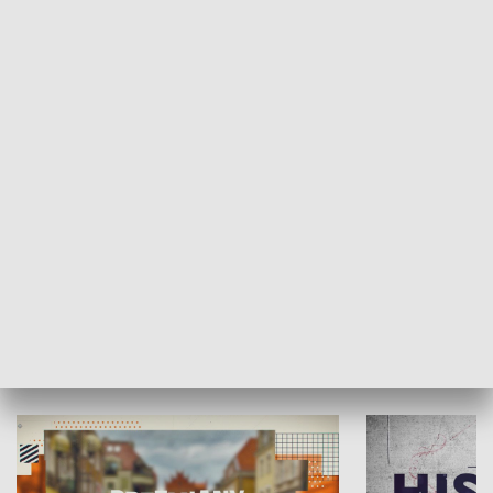
SPOŁECZEŃSTWO
Moje miejsce
Winda region
HISTORIA