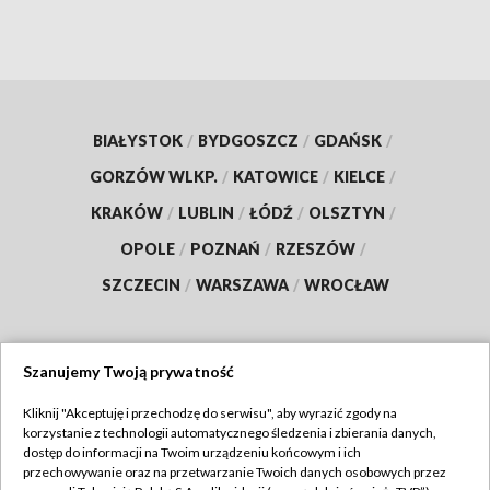
BIAŁYSTOK
/
BYDGOSZCZ
/
GDAŃSK
/
GORZÓW WLKP.
/
KATOWICE
/
KIELCE
/
KRAKÓW
/
LUBLIN
/
ŁÓDŹ
/
OLSZTYN
/
OPOLE
/
POZNAŃ
/
RZESZÓW
/
SZCZECIN
/
WARSZAWA
/
WROCŁAW
Szanujemy Twoją prywatność
Dołącz do nas:
Kliknij "Akceptuję i przechodzę do serwisu", aby wyrazić zgody na
korzystanie z technologii automatycznego śledzenia i zbierania danych,
TVP
dostęp do informacji na Twoim urządzeniu końcowym i ich
Abonament TVP
przechowywanie oraz na przetwarzanie Twoich danych osobowych przez
Regulamin TVP