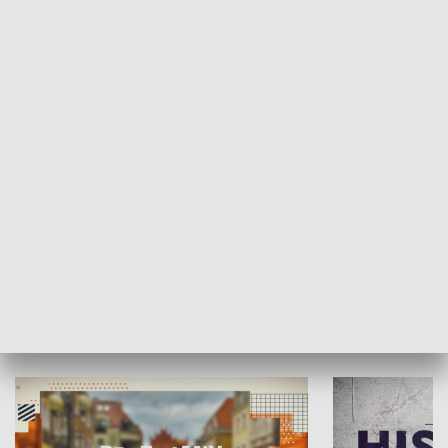
SPOŁECZEŃSTWO
Moje miejsce
Winda region
HISTORIA