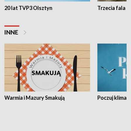
20 lat TVP3 Olsztyn
Trzecia fala -
INNE
Warmia i Mazury Smakują
Poczuj klimat