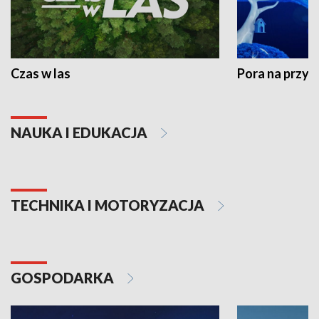
Czas w las
Pora na przyr
NAUKA I EDUKACJA
TECHNIKA I MOTORYZACJA
GOSPODARKA