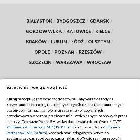
BIAŁYSTOK
/
BYDGOSZCZ
/
GDAŃSK
/
GORZÓW WLKP.
/
KATOWICE
/
KIELCE
/
KRAKÓW
/
LUBLIN
/
ŁÓDŹ
/
OLSZTYN
/
OPOLE
/
POZNAŃ
/
RZESZÓW
/
SZCZECIN
/
WARSZAWA
/
WROCŁAW
Szanujemy Twoją prywatność
Dołącz do nas:
Kliknij "Akceptuję i przechodzę do serwisu", aby wyrazić zgody na
korzystanie z technologii automatycznego śledzenia i zbierania danych,
TVP
dostęp do informacji na Twoim urządzeniu końcowym i ich
Abonament TVP
przechowywanie oraz na przetwarzanie Twoich danych osobowych przez
Regulamin TVP
nas, czyli Telewizję Polską S.A. w likwidacji (zwaną dalej również „TVP”),
Emisja w TVP
Zaufanych Partnerów z IAB* (1201 firm)
oraz pozostałych
Zaufanych
Polityka prywatności
Partnerów TVP (93 firm)
, w celach marketingowych (w tym do
Centrum informacji TVP
Moje zgody
zautomatyzowanego dopasowania reklam do Twoich zainteresowań i