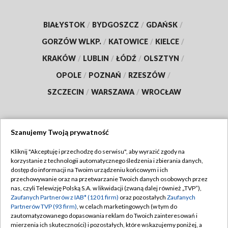
BIAŁYSTOK
/
BYDGOSZCZ
/
GDAŃSK
/
GORZÓW WLKP.
/
KATOWICE
/
KIELCE
/
KRAKÓW
/
LUBLIN
/
ŁÓDŹ
/
OLSZTYN
/
OPOLE
/
POZNAŃ
/
RZESZÓW
/
SZCZECIN
/
WARSZAWA
/
WROCŁAW
Szanujemy Twoją prywatność
Dołącz do nas:
Kliknij "Akceptuję i przechodzę do serwisu", aby wyrazić zgody na
korzystanie z technologii automatycznego śledzenia i zbierania danych,
TVP
dostęp do informacji na Twoim urządzeniu końcowym i ich
Abonament TVP
przechowywanie oraz na przetwarzanie Twoich danych osobowych przez
Regulamin TVP
nas, czyli Telewizję Polską S.A. w likwidacji (zwaną dalej również „TVP”),
Emisja w TVP
Zaufanych Partnerów z IAB* (1201 firm)
oraz pozostałych
Zaufanych
Polityka prywatności
Partnerów TVP (93 firm)
, w celach marketingowych (w tym do
Centrum informacji TVP
Moje zgody
zautomatyzowanego dopasowania reklam do Twoich zainteresowań i
mierzenia ich skuteczności) i pozostałych, które wskazujemy poniżej, a