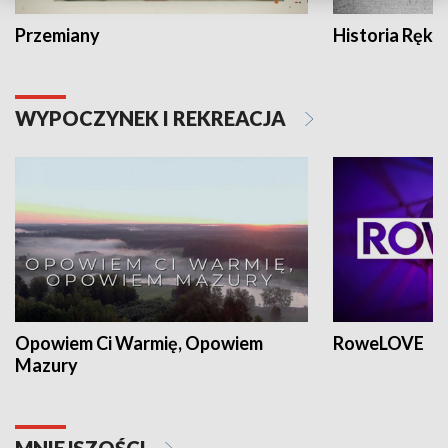
Przemiany
Historia Ręką
WYPOCZYNEK I REKREACJA
Opowiem Ci Warmię, Opowiem
RoweLOVE
Mazury
MNIEJSZOŚCI