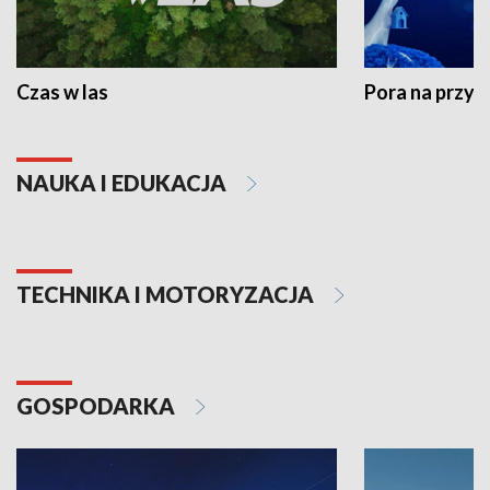
Czas w las
Pora na przyr
NAUKA I EDUKACJA
TECHNIKA I MOTORYZACJA
GOSPODARKA