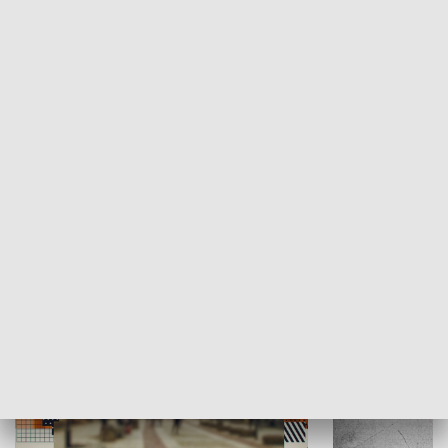
Moje miejsce
Winda region
HISTORIA