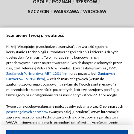
OPOLE
/
POZNAŃ
/
RZESZÓW
/
SZCZECIN
/
WARSZAWA
/
WROCŁAW
Szanujemy Twoją prywatność
Dołącz do nas:
Kliknij "Akceptuję i przechodzę do serwisu", aby wyrazić zgody na
korzystanie z technologii automatycznego śledzenia i zbierania danych,
TVP
dostęp do informacji na Twoim urządzeniu końcowym i ich
Abonament TVP
przechowywanie oraz na przetwarzanie Twoich danych osobowych przez
Regulamin TVP
nas, czyli Telewizję Polską S.A. w likwidacji (zwaną dalej również „TVP”),
Emisja w TVP
Polityka prywatności
Zaufanych Partnerów z IAB* (1201 firm)
oraz pozostałych
Zaufanych
Partnerów TVP (93 firm)
, w celach marketingowych (w tym do
Centrum informacji TVP
Moje zgody
zautomatyzowanego dopasowania reklam do Twoich zainteresowań i
mierzenia ich skuteczności) i pozostałych, które wskazujemy poniżej, a
Naziemna Telewizja Cyfrowa
Pomoc
także zgody na udostępnianie przez nas identyfikatora PPID do Google.
Sklep TVP
Biuro reklamy
Twoje dane osobowe zbierane podczas odwiedzania przez Ciebie naszych
Rada Programowa
Kontakt
poszczególnych serwisów
zwanych dalej „Portalem”, w tym informacje
zapisywane za pomocą technologii takich jak: pliki cookie, sygnalizatory
System NOS
WWW lub innych podobnych technologii umożliwiających świadczenie
dopasowanych i bezpiecznych usług, personalizację treści oraz reklam,
Informacje o nadawcy
Kanały
udostępnianie funkcji mediów społecznościowych oraz analizowanie