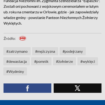
Fundacja Niezłomni im. Zygmunta Szendzielarza "Łupaszki".
Zostali oni pochowani z wojskowym ceremoniałem w lutym
ub. roku na cmentarzu w Orłowie, gdzie - jak zapowiedziały
władze gminy - powstanie Panteon Niezłomnych Żołnierzy
Wyklętych.
Źródło:
#zatrzymano
#mężczyzna
#podejrzany
#dewastacja
#pomnik
#żołnierze
#wyklęci
#Wydminy