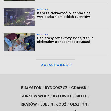
OLSZTYN
Kara za ciekawość. Nieopłacalna
wycieczka niemieckich turystów
OLSZTYN
Papierosy bez akcyzy. Podejrzani o
nielegalny transport zatrzymani
ZOBACZ WIĘCEJ
BIAŁYSTOK
/
BYDGOSZCZ
/
GDAŃSK
/
GORZÓW WLKP.
/
KATOWICE
/
KIELCE
/
KRAKÓW
/
LUBLIN
/
ŁÓDŹ
/
OLSZTYN
/