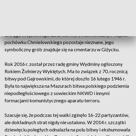
zajęli tę miejscowość 14 lutego 1946 roku. Po powrocie do
Polski, do sierpnia 1946 r. walczył w antykomunistycznym
podziemiu. Rok po ujawnieniu został aresztowany i w 1950 r.
skazany na śmierć i stracony. W 1995 r. sąd Warszawskiego
Okręgu Wojskowego uznał ten wyrok za nieważny. Miejsce
pochówku Chmielowskiego pozostaje nieznane, jego
symboliczny grób znajduje się na cmentarzu w Giżycku.
Rok 2016 r. został przez radę gminy Wydminy ogłoszony
Rokiem Żołnierzy Wyklętych. Ma to związek z 70. rocznicą
bitwy pod Gajrowskimi, do której doszło 16 lutego 1946 r.
Była to największa na Mazurach bitwa polskiego podziemia
niepodległościowego z sowieckim NKWD i innymi
formacjami komunistycznego aparatu terroru.
Szacuje się, że podczas tej walki zginęło 16-22 partyzantów,
ale dokładnych strat nigdy nie ustalono. W 2014 r. szczątki
dziewięciu poległych odnalazła na polu bitwy i ekshumowała