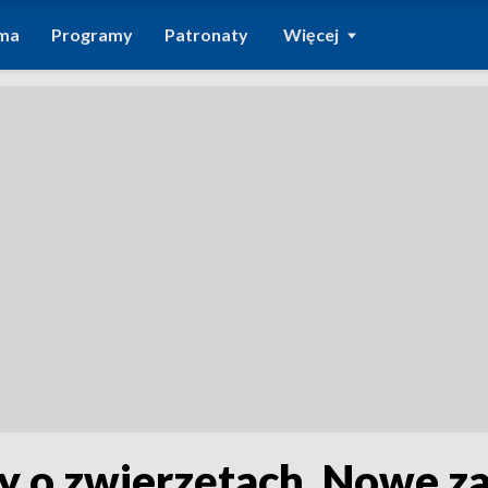
ma
Programy
Patronaty
Więcej
y o zwierzętach. Nowe z