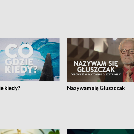
e kiedy?
Nazywam się Głuszczak