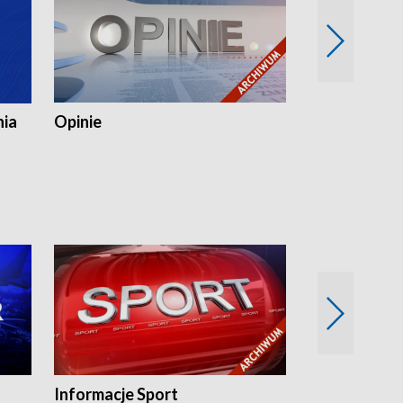
nia
Opinie
Opinie Elblą
Informacje Sport
Flesz sport