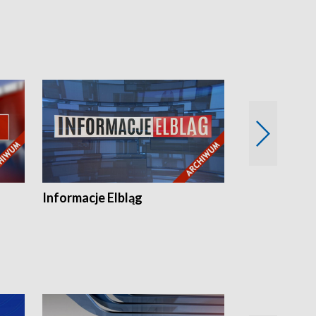
Informacje Elbląg
Wstaje nowy