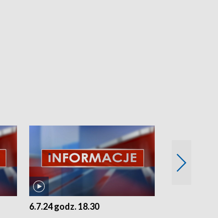
6.7.24 godz. 18.30
5.7.24 godz. 