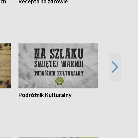
ach
Recepta na zdrowie
Wybieram z
Podróżnik Kulturalny
Okolice Szla