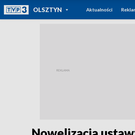
POWRÓT DO
OLSZTYN
Aktualności
Rekla
TVP REGIONY
Nowelizacja ustaw